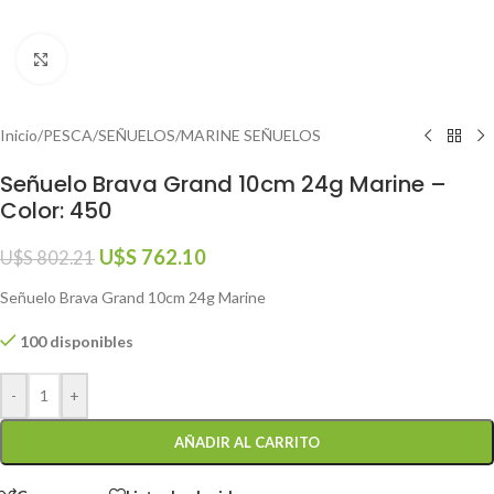
Click to enlarge
Inicio
/
PESCA
/
SEÑUELOS
/
MARINE SEÑUELOS
Señuelo Brava Grand 10cm 24g Marine –
Color: 450
U$S
762.10
U$S
802.21
Señuelo Brava Grand 10cm 24g Marine
100 disponibles
-
+
AÑADIR AL CARRITO