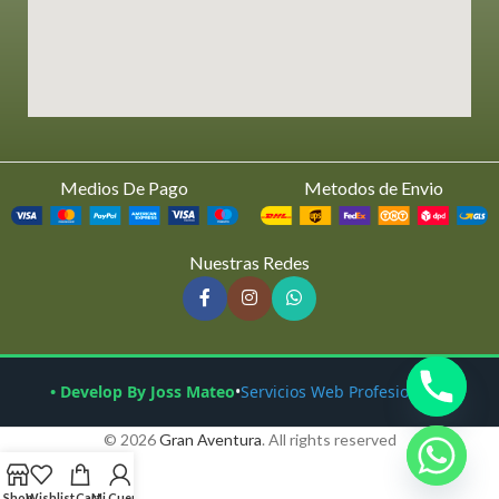
Medios De Pago
Metodos de Envio
Nuestras Redes
• Develop By Joss Mateo
•
Servicios Web Profesionales
© 2026
Gran Aventura
. All rights reserved
Shop
Wishlist
Cart
Mi Cuenta