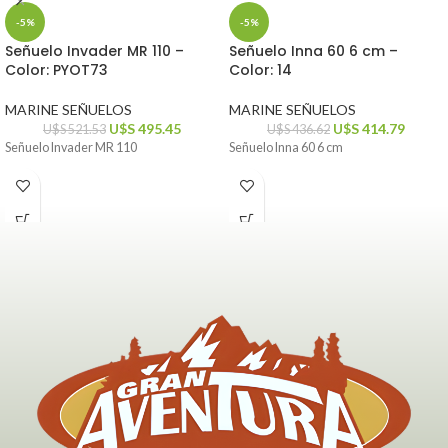
-5%
-5%
Señuelo Invader MR 110 –
Señuelo Inna 60 6 cm –
Color: PYOT73
Color: 14
MARINE SEÑUELOS
MARINE SEÑUELOS
U$S
495.45
U$S
414.79
U$S
521.53
U$S
436.62
Señuelo Invader MR 110
Señuelo Inna 60 6 cm