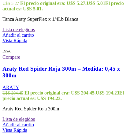
El precio original era: U$S 5.27.
U$S
5.01
El precio
U$S
5.27
actual es: U$S 5.01.
Tanza Araty SuperFlex x 1/4Lb Blanca
Lista de elegidos
Añadir al carrito
Vista Rápida
-5%
Compare
Araty Red Spider Roja 300m – Medida: 0,45 x
300m
ARATY
El precio original era: U$S 204.45.
U$S
194.23
El
U$S
204.45
precio actual es: U$S 194.23.
Araty Red Spider Roja 300m
Lista de elegidos
Añadir al carrito
Vista Rápida