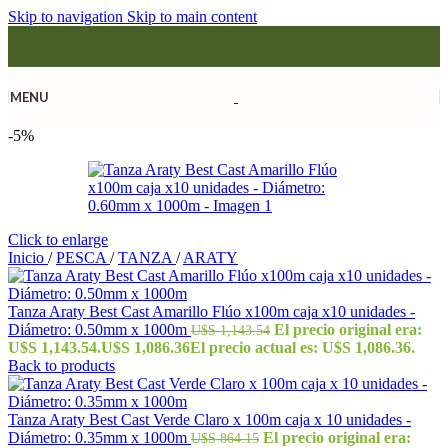
Skip to navigation
Skip to main content
MENU
-5%
Click to enlarge
Inicio
/
PESCA
/
TANZA
/
ARATY
Tanza Araty Best Cast Amarillo Flúo x100m caja x10 unidades -
Diámetro: 0.50mm x 1000m
El precio original era:
U$S
1,143.54
U$S 1,143.54.
U$S
1,086.36
El precio actual es: U$S 1,086.36.
Back to products
Tanza Araty Best Cast Verde Claro x 100m caja x 10 unidades -
Diámetro: 0.35mm x 1000m
El precio original era:
U$S
864.15