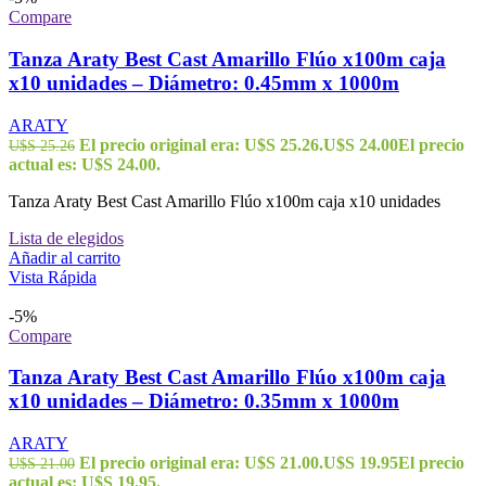
Compare
Tanza Araty Best Cast Amarillo Flúo x100m caja
x10 unidades – Diámetro: 0.45mm x 1000m
ARATY
El precio original era: U$S 25.26.
U$S
24.00
El precio
U$S
25.26
actual es: U$S 24.00.
Tanza Araty Best Cast Amarillo Flúo x100m caja x10 unidades
Lista de elegidos
Añadir al carrito
Vista Rápida
-5%
Compare
Tanza Araty Best Cast Amarillo Flúo x100m caja
x10 unidades – Diámetro: 0.35mm x 1000m
ARATY
El precio original era: U$S 21.00.
U$S
19.95
El precio
U$S
21.00
actual es: U$S 19.95.