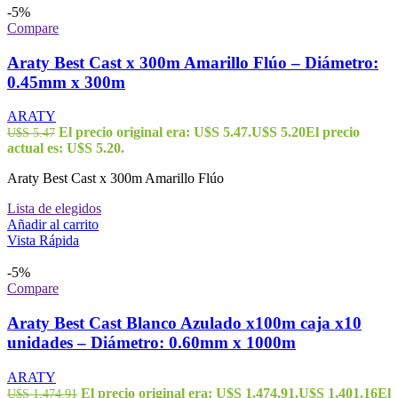
-5%
Compare
Araty Best Cast x 300m Amarillo Flúo – Diámetro:
0.45mm x 300m
ARATY
El precio original era: U$S 5.47.
U$S
5.20
El precio
U$S
5.47
actual es: U$S 5.20.
Araty Best Cast x 300m Amarillo Flúo
Lista de elegidos
Añadir al carrito
Vista Rápida
-5%
Compare
Araty Best Cast Blanco Azulado x100m caja x10
unidades – Diámetro: 0.60mm x 1000m
ARATY
El precio original era: U$S 1,474.91.
U$S
1,401.16
El
U$S
1,474.91