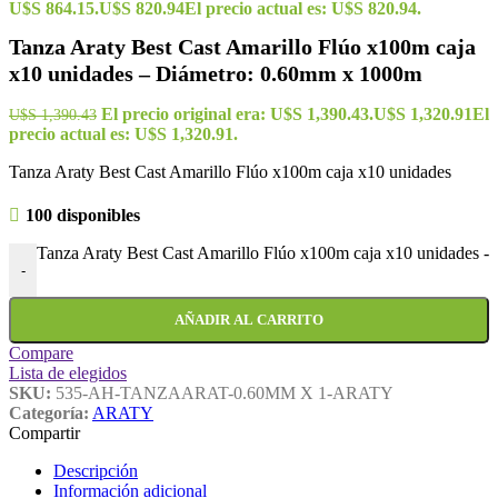
U$S 864.15.
U$S
820.94
El precio actual es: U$S 820.94.
Tanza Araty Best Cast Amarillo Flúo x100m caja
x10 unidades – Diámetro: 0.60mm x 1000m
El precio original era: U$S 1,390.43.
U$S
1,320.91
El
U$S
1,390.43
precio actual es: U$S 1,320.91.
Tanza Araty Best Cast Amarillo Flúo x100m caja x10 unidades
100 disponibles
Tanza Araty Best Cast Amarillo Flúo x100m caja x10 unidades 
-
AÑADIR AL CARRITO
Compare
Lista de elegidos
SKU:
535-AH-TANZAARAT-0.60MM X 1-ARATY
Categoría:
ARATY
Compartir
Descripción
Información adicional