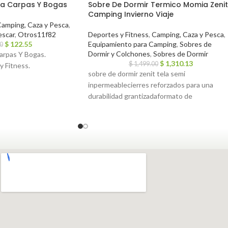
ra Carpas Y Bogas
Sobre De Dormir Termico Momia Zenit
Camping Invierno Viaje
amping, Caza y Pesca
,
escar
,
Otros11f82
Deportes y Fitness
,
Camping, Caza y Pesca
,
$
122.55
Equipamiento para Camping
,
Sobres de
0
Dormir y Colchones
,
Sobres de Dormir
arpas Y Bogas.
$
1,310.13
$
1,499.00
y Fitness.
sobre de dormir zenit tela semi
inpermeablecierres reforzados para una
durabilidad grantizadaformato de
cofremedidas – largo 2.10m, ancho 75 cm