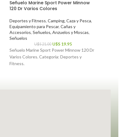
Funda Para Bald
Señuelo Marine Sport Power Minnow
120 Dr Varios Colores
Deportes y Fitne
Equipamiento par
Deportes y Fitness
,
Camping, Caza y Pesca
,
Equipamiento para Pescar
,
Cañas y
$
6
Funda Para Balde 
Accesorios
,
Señuelos, Anzuelos y Moscas
,
Señuelos
Categoría: Deport
U$S
19.95
U$S
21.00
Señuelo Marine Sport Power Minnow 120 Dr
Varios Colores. Categoría: Deportes y
Fitness.