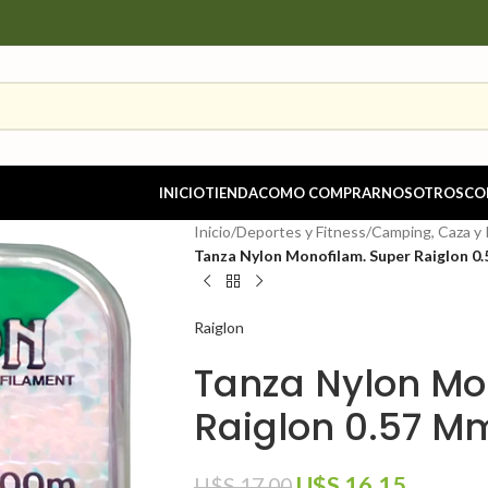
INICIO
TIENDA
COMO COMPRAR
NOSOTROS
CO
Inicio
/
Deportes y Fitness
/
Camping, Caza y
Tanza Nylon Monofilam. Super Raiglon 0.
Raiglon
Tanza Nylon Mo
Raiglon 0.57 Mm
U$S
16.15
U$S
17.00