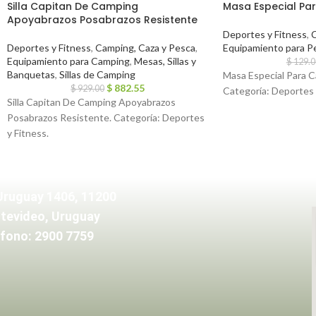
Silla Capitan De Camping
Masa Especial Pa
Apoyabrazos Posabrazos Resistente
Deportes y Fitness
,
C
Deportes y Fitness
,
Camping, Caza y Pesca
,
Equipamiento para P
Equipamiento para Camping
,
Mesas, Sillas y
$
129.0
Banquetas
,
Sillas de Camping
Masa Especial Para C
$
882.55
$
929.00
Categoría: Deportes 
Silla Capitan De Camping Apoyabrazos
Posabrazos Resistente. Categoría: Deportes
y Fitness.
Uruguay 1406, 11200
tevideo, Uruguay
fono: 2900 7759