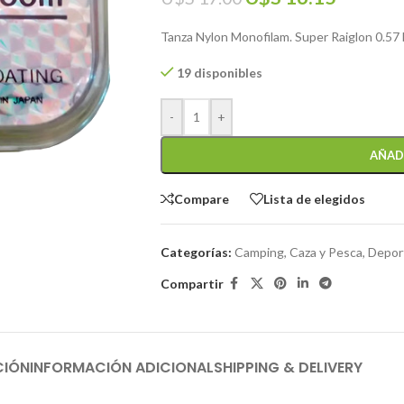
Tanza Nylon Monofilam. Super Raiglon 0.57 
19 disponibles
-
+
AÑAD
Compare
Lista de elegidos
Categorías:
Camping, Caza y Pesca
,
Deport
Compartir
CIÓN
INFORMACIÓN ADICIONAL
SHIPPING & DELIVERY