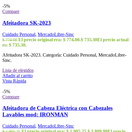
-5%
Compare
Afeitadora SK-2023
Cuidado Personal
,
MercadoLibre-Sinc
El precio original era: $ 774.00.
$
735.30
El precio actual
$
774.00
es: $ 735.30.
Afeitadora SK-2023. Categoría: Cuidado Personal, MercadoLibre-
Sinc.
Lista de elegidos
Añadir al carrito
Vista Rápida
-5%
Compare
Afeitadora de Cabeza Eléctrica con Cabezales
Lavables mod: IRONMAN
Cuidado Personal
,
MercadoLibre-Sinc
El precio original era: $ 1,905.25.
$
1,809.99
El precio
$
1,905.25