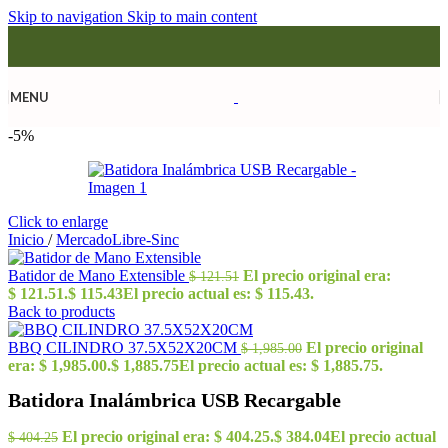
Skip to navigation
Skip to main content
MENU
-5%
Click to enlarge
Inicio
/
MercadoLibre-Sinc
Batidor de Mano Extensible
El precio original era:
$
121.51
$ 121.51.
$
115.43
El precio actual es: $ 115.43.
Back to products
BBQ CILINDRO 37.5X52X20CM
El precio original
$
1,985.00
era: $ 1,985.00.
$
1,885.75
El precio actual es: $ 1,885.75.
Batidora Inalámbrica USB Recargable
El precio original era: $ 404.25.
$
384.04
El precio actual
$
404.25