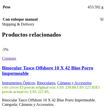
Peso
453.592 g
Con enfoque manual
Sí
Shipping & Delivery
Productos relacionados
-5%
Compare
Binocular Tasco Offshore 10 X 42 Blue Porro
Impermeable
Instrumentos Ópticos
,
Binoculares
,
Cámaras y Accesorios
El precio original era: U$S 239.00.
U$S
227.05
El
U$S
239.00
precio actual es: U$S 227.05.
Binocular Tasco Offshore 10 X 42 Blue Porro Impermeable.
Categoría: Cámaras y Accesorios.