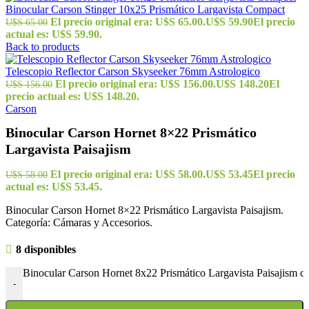
Binocular Carson Stinger 10x25 Prismático Largavista Compact
El precio original era: U$S 65.00.
U$S
59.90
El precio
U$S
65.00
actual es: U$S 59.90.
Back to products
Telescopio Reflector Carson Skyseeker 76mm Astrologico
El precio original era: U$S 156.00.
U$S
148.20
El
U$S
156.00
precio actual es: U$S 148.20.
Carson
Binocular Carson Hornet 8×22 Prismático
Largavista Paisajism
El precio original era: U$S 58.00.
U$S
53.45
El precio
U$S
58.00
actual es: U$S 53.45.
Binocular Carson Hornet 8×22 Prismático Largavista Paisajism.
Categoría: Cámaras y Accesorios.
8 disponibles
Binocular Carson Hornet 8x22 Prismático Largavista Paisajism c
-