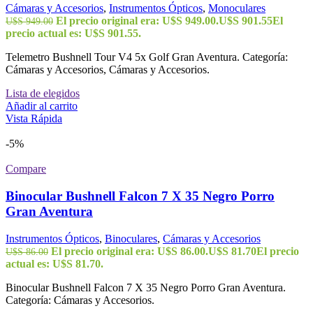
Cámaras y Accesorios
,
Instrumentos Ópticos
,
Monoculares
El precio original era: U$S 949.00.
U$S
901.55
El
U$S
949.00
precio actual es: U$S 901.55.
Telemetro Bushnell Tour V4 5x Golf Gran Aventura. Categoría:
Cámaras y Accesorios, Cámaras y Accesorios.
Lista de elegidos
Añadir al carrito
Vista Rápida
-5%
Compare
Binocular Bushnell Falcon 7 X 35 Negro Porro
Gran Aventura
Instrumentos Ópticos
,
Binoculares
,
Cámaras y Accesorios
El precio original era: U$S 86.00.
U$S
81.70
El precio
U$S
86.00
actual es: U$S 81.70.
Binocular Bushnell Falcon 7 X 35 Negro Porro Gran Aventura.
Categoría: Cámaras y Accesorios.