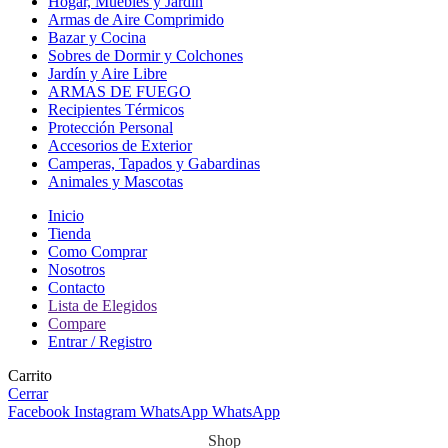
Hogar, Muebles y Jardín
Armas de Aire Comprimido
Bazar y Cocina
Sobres de Dormir y Colchones
Jardín y Aire Libre
ARMAS DE FUEGO
Recipientes Térmicos
Protección Personal
Accesorios de Exterior
Camperas, Tapados y Gabardinas
Animales y Mascotas
Inicio
Tienda
Como Comprar
Nosotros
Contacto
Lista de Elegidos
Compare
Entrar / Registro
Carrito
Cerrar
Facebook
Instagram
WhatsApp
WhatsApp
Shop