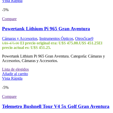
Vista Rápida
-5%
Compare
Powertank Lithium Pi 965 Gran Aventura
Cámaras y Accesorios
,
Instrumentos Ópticos
,
Otros5cae9
El precio original era: U$S 475.00.
U$S
451.25
El
U$S
475.00
precio actual es: U$S 451.25.
Powertank Lithium Pi 965 Gran Aventura. Categoría: Cámaras y
Accesorios, Cámaras y Accesorios.
Lista de elegidos
Añadir al carrito
Vista Rápida
-5%
Compare
Telemetro Bushnell Tour V4 5x Golf Gran Aventura