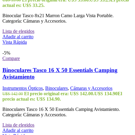
actual es: U$S 33.25.
Binocular Tasco 8x21 Marron Camo Larga Vista Portable.
Categoría: Cámaras y Accesorios.
Lista de elegidos
Añadir al carrito
Vista Rápida
-5%
Compare
Binoculares Tasco 16 X 50 Essentials Camping
Avistamiento
Instrumentos Ópticos
,
Binoculares
,
Cámaras y Accesorios
El precio original era: U$S 142.00.
U$S
134.90
El
U$S
142.00
precio actual es: U$S 134.90.
Binoculares Tasco 16 X 50 Essentials Camping Avistamiento.
Categoría: Cámaras y Accesorios.
Lista de elegidos
Añadir al carrito