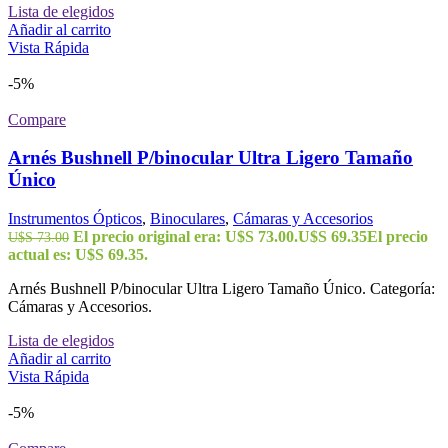
Lista de elegidos
Añadir al carrito
Vista Rápida
-5%
Compare
Arnés Bushnell P/binocular Ultra Ligero Tamaño
Único
Instrumentos Ópticos
,
Binoculares
,
Cámaras y Accesorios
El precio original era: U$S 73.00.
U$S
69.35
El precio
U$S
73.00
actual es: U$S 69.35.
Arnés Bushnell P/binocular Ultra Ligero Tamaño Único. Categoría:
Cámaras y Accesorios.
Lista de elegidos
Añadir al carrito
Vista Rápida
-5%