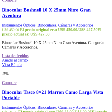
Compare
Binocular Bushnell 10 X 25mm Nitro Gran
Aventura
Instrumentos Ópticos
,
Binoculares
,
Cámaras y Accesorios
El precio original era: U$S 450.00.
U$S
427.50
El
U$S
450.00
precio actual es: U$S 427.50.
Binocular Bushnell 10 X 25mm Nitro Gran Aventura. Categoría:
Cámaras y Accesorios.
Lista de elegidos
Añadir al carrito
Vista Rápida
-5%
Compare
Binocular Tasco 8×21 Marron Camo Larga Vista
Portable
Instrumentos Ópticos
,
Binoculares
,
Cámaras y Accesorios
El precio original era: U$S 35.00.
U$S
33.25
El precio
U$S
35.00