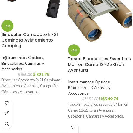
-5%
Binocular Compacto 8×21
Caminata Avistamiento
Camping
-5%
Instrumentos Ópticos
,
Tasco Binoculares Essentials
Binoculares
,
Cámaras y
Marron Camo 12×25 Gran
Accesorios
Aventura
$
821.75
$
865.00
Binocular Compacto 8x21 Caminata
Instrumentos Ópticos
,
Avistamiento Camping. Categoría:
Binoculares
,
Cámaras y
Cámaras y Accesorios.
Accesorios
U$S
49.74
U$S
52.36
Tasco Binoculares Essentials Marron
Camo 12x25 Gran Aventura.
Categoría: Cámaras y Accesorios.