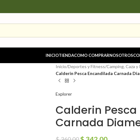
INICIO
TIENDA
COMO COMPRAR
NOSOTROS
CO
Inicio
/
Deportes y Fitness
/
Camping, Caza y
Calderin Pesca Encandilada Carnada Di
Explorer
Calderin Pesca
Carnada Diame
$
342.00
$
360.00