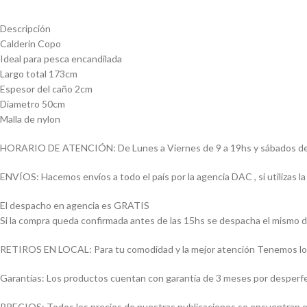
Descripción
Calderin Copo
Ideal para pesca encandilada
Largo total 173cm
Espesor del caño 2cm
Diametro 50cm
Malla de nylon
HORARIO DE ATENCIÓN: De Lunes a Viernes de 9 a 19hs y sábados de
ENVÍOS: Hacemos envíos a todo el país por la agencia DAC , si utilizas
El despacho en agencia es GRATIS
Si la compra queda confirmada antes de las 15hs se despacha el mismo d
RETIROS EN LOCAL: Para tu comodidad y la mejor atención Tenemos loca
Garantías: Los productos cuentan con garantía de 3 meses por desperfect
PRECIOS: Todos los precios de nuestras publicaciones se encuentran ex