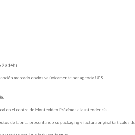
 9 a 14hs
 la opción mercado envíos va únicamente por agencia UES
ía.
l en el centro de Montevideo Próximos a la intendencia .
os de fabrica presentando su packaging y factura original (artículos de
presados con iva e incluyen factura