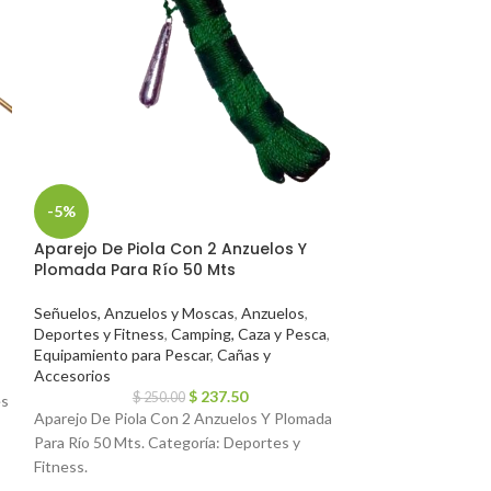
-5%
-5%
Aparejo De Piola Con 2 Anzuelos Y
Sobre De Dormir
Plomada Para Río 50 Mts
Aventura
Señuelos, Anzuelos y Moscas
,
Anzuelos
,
Deportes y Fitne
Deportes y Fitness
,
Camping, Caza y Pesca
,
Equipamiento par
Equipamiento para Pescar
,
Cañas y
Dormir y Colchon
Accesorios
$
8
$
237.50
Sobre De Dormir I
$
250.00
es
Aparejo De Piola Con 2 Anzuelos Y Plomada
Categoría: Deport
Para Río 50 Mts. Categoría: Deportes y
Fitness.