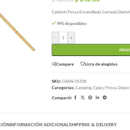
Calderin Pesca Encandilada Carnada Diamet
995 disponibles
-
+
AÑAD
Compare
Lista de elegidos
SKU:
GRAN-01338
Categorías:
Camping, Caza y Pesca
,
Deport
Compartir
CIÓN
INFORMACIÓN ADICIONAL
SHIPPING & DELIVERY