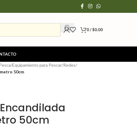
0
/
$
0.00
NTACTO
 Pesca
/
Equipamiento para Pescar
/
Redes
/
ametro 50cm
 Encandilada
tro 50cm