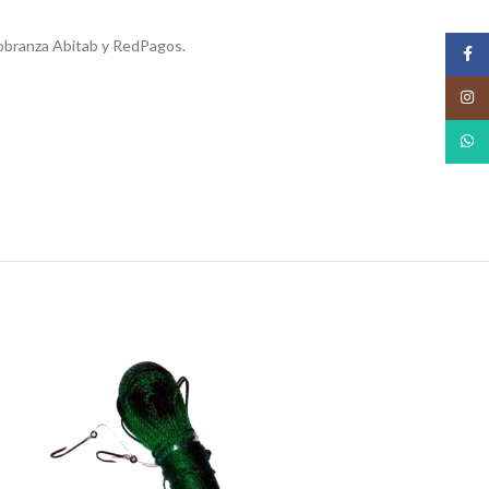
obranza Abitab y RedPagos.
Face
Insta
What