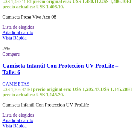
El precio original era: U$S 1,480.11.
U$S
1,406.10
El
U$S
1,480.11
precio actual es: U$S 1,406.10.
Camiseta Presa Viva Acu 08
Lista de elegidos
Añadir al carrito
Vista Rápida
-5%
Compare
Camiseta Infantil Con Proteccion UV ProLife –
Talle: 6
CAMISETAS
El precio original era: U$S 1,205.47.
U$S
1,145.20
El
U$S
1,205.47
precio actual es: U$S 1,145.20.
Camiseta Infantil Con Proteccion UV ProLife
Lista de elegidos
Añadir al carrito
Vista Rápida