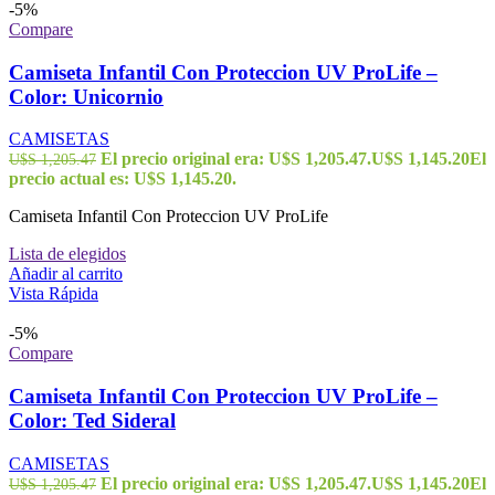
-5%
Compare
Camiseta Infantil Con Proteccion UV ProLife –
Color: Unicornio
CAMISETAS
El precio original era: U$S 1,205.47.
U$S
1,145.20
El
U$S
1,205.47
precio actual es: U$S 1,145.20.
Camiseta Infantil Con Proteccion UV ProLife
Lista de elegidos
Añadir al carrito
Vista Rápida
-5%
Compare
Camiseta Infantil Con Proteccion UV ProLife –
Color: Ted Sideral
CAMISETAS
El precio original era: U$S 1,205.47.
U$S
1,145.20
El
U$S
1,205.47