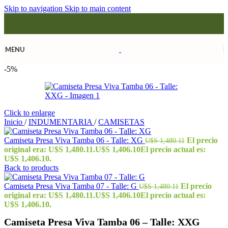
Skip to navigation
Skip to main content
MENU
-5%
Click to enlarge
Inicio
/
INDUMENTARIA
/
CAMISETAS
Camiseta Presa Viva Tamba 06 - Talle: XG
El precio
U$S
1,480.11
original era: U$S 1,480.11.
U$S
1,406.10
El precio actual es:
U$S 1,406.10.
Back to products
Camiseta Presa Viva Tamba 07 - Talle: G
El precio
U$S
1,480.11
original era: U$S 1,480.11.
U$S
1,406.10
El precio actual es:
U$S 1,406.10.
Camiseta Presa Viva Tamba 06 – Talle: XXG