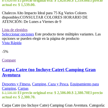
El precio original era: $ 1,620.00.
$
1,539.00
El precio
$
1,620.00
actual es: $ 1,539.00.
Chalecos Alto Impacto Ideal para 75 Kg Varios Colores
disponibles:CONSULTAR COLORES HORARIO DE
ATENCIÓN: De Lunes a Viernes de 9
Lista de elegidos
Seleccionar opciones
Este producto tiene múltiples variantes. Las
opciones se pueden elegir en la página de producto
Vista Rápida
-5%
Compare
Carpa Catre (no Incluye Catre) Camping Gran
Aventura
Deportes y Fitness
,
Camping, Caza y Pesca
,
Equipamiento para
Camping
,
Carpas
El precio original era: $ 2,506.00.
$
2,380.70
El precio
$
2,506.00
actual es: $ 2,380.70.
Carpa Catre (no Incluye Catre) Camping Gran Aventura. Categoría: