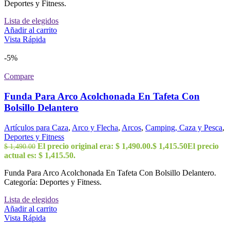
Deportes y Fitness.
Lista de elegidos
Añadir al carrito
Vista Rápida
-5%
Compare
Funda Para Arco Acolchonada En Tafeta Con
Bolsillo Delantero
Artículos para Caza
,
Arco y Flecha
,
Arcos
,
Camping, Caza y Pesca
,
Deportes y Fitness
El precio original era: $ 1,490.00.
$
1,415.50
El precio
$
1,490.00
actual es: $ 1,415.50.
Funda Para Arco Acolchonada En Tafeta Con Bolsillo Delantero.
Categoría: Deportes y Fitness.
Lista de elegidos
Añadir al carrito
Vista Rápida