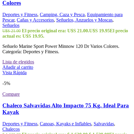
Colores
Deportes y Fitness
,
Camping, Caza y Pesca
,
Equipamiento para
Pescar
,
Cañas y Accesorios
,
Señuelos, Anzuelos y Moscas
,
Señuelos
El precio original era: U$S 21.00.
U$S
19.95
El precio
U$S
21.00
actual es: U$S 19.95.
Señuelo Marine Sport Power Minnow 120 Dr Varios Colores.
Categoría: Deportes y Fitness.
Lista de elegidos
Añadir al carrito
Vista Rápida
-5%
Compare
Chaleco Salvavidas Alto Impacto 75 Kg. Ideal Para
Kayak
Deportes y Fitness
,
Canoas, Kayaks e Inflables
,
Salvavidas
,
Chalecos