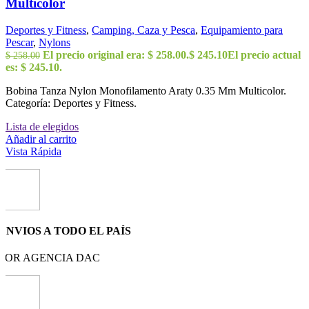
Multicolor
Deportes y Fitness
,
Camping, Caza y Pesca
,
Equipamiento para
Pescar
,
Nylons
El precio original era: $ 258.00.
$
245.10
El precio actual
$
258.00
es: $ 245.10.
Bobina Tanza Nylon Monofilamento Araty 0.35 Mm Multicolor.
Categoría: Deportes y Fitness.
Lista de elegidos
Añadir al carrito
Vista Rápida
ENVIOS A TODO EL PAÍS
POR AGENCIA DAC