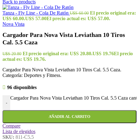
Back to products
Tanza - Fly Line - Cola De Ratón
El precio original era:
U$S
60.00
U$S 60.00.
U$S
57.00
El precio actual es: U$S 57.00.
Nova Vista
Cargador Para Nova Vista Leviathan 10 Tiros
Cal. 5.5 Caza
El precio original era: U$S 20.80.
U$S
19.76
El precio
U$S
20.80
actual es: U$S 19.76.
Cargador Para Nova Vista Leviathan 10 Tiros Cal. 5.5 Caza.
Categoría: Deportes y Fitness.
96 disponibles
Cargador Para Nova Vista Leviathan 10 Tiros Cal. 5.5 Caza cant
-
AÑADIR AL CARRITO
Compare
Lista de elegidos
SKU:
811-C5,5