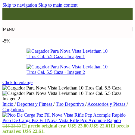
Skip to navigation
Skip to main content
MENU
-5%
Click to enlarge
Inicio
/
Deportes y Fitness
/
Tiro Deportivo
/
Accesorios y Piezas
/
Cargadores
Pico De Carga Psz Fill Nova Vista Rifle Pcp Acomple Rapido
El precio original era: U$S 23.80.
U$S
22.61
El precio
U$S
23.80
actual es: U$S 22.61.