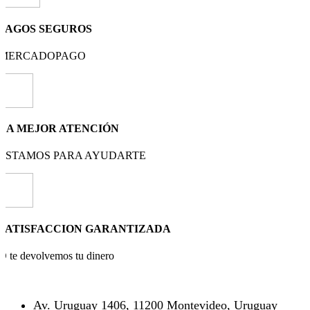
PAGOS SEGUROS
MERCADOPAGO
LA MEJOR ATENCIÓN
ESTAMOS PARA AYUDARTE
SATISFACCION GARANTIZADA
O te devolvemos tu dinero
Av. Uruguay 1406, 11200 Montevideo, Uruguay