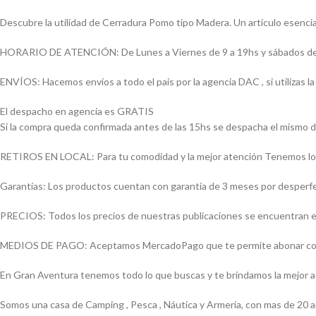
Descubre la utilidad de Cerradura Pomo tipo Madera. Un artículo esencial
HORARIO DE ATENCIÓN: De Lunes a Viernes de 9 a 19hs y sábados de
ENVÍOS: Hacemos envíos a todo el país por la agencia DAC , si utilizas
El despacho en agencia es GRATIS
Si la compra queda confirmada antes de las 15hs se despacha el mismo d
RETIROS EN LOCAL: Para tu comodidad y la mejor atención Tenemos loca
Garantías: Los productos cuentan con garantía de 3 meses por desperfect
PRECIOS: Todos los precios de nuestras publicaciones se encuentran ex
MEDIOS DE PAGO: Aceptamos MercadoPago que te permite abonar con (Vi
En Gran Aventura tenemos todo lo que buscas y te brindamos la mejor 
Somos una casa de Camping , Pesca , Náutica y Armería, con mas de 20 a