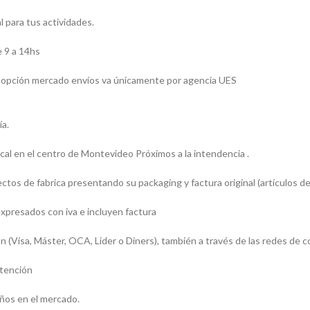
 para tus actividades.
 9 a 14hs
 la opción mercado envíos va únicamente por agencia UES
ía.
l en el centro de Montevideo Próximos a la intendencia .
os de fabrica presentando su packaging y factura original (artículos de
presados con iva e incluyen factura
sa, Máster, OCA, Lider o Diners), también a través de las redes de c
atención
ños en el mercado.