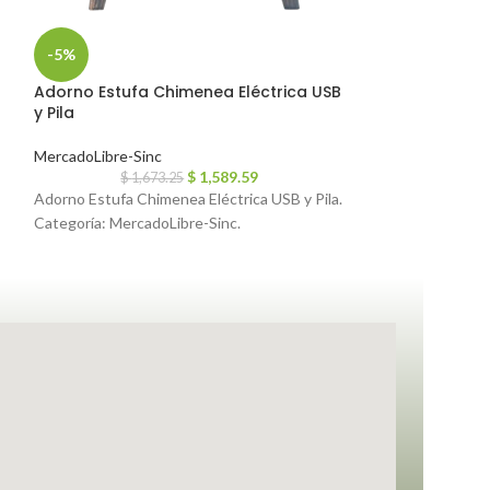
-5%
-5%
Adorno Estufa Chimenea Eléctrica USB
Adaptador Via
y Pila
Accesorios
,
Merca
MercadoLibre-Sinc
$
4
$
1,589.59
Adaptador Viaje 
$
1,673.25
Adorno Estufa Chimenea Eléctrica USB y Pila.
Accesorios, Merca
Categoría: MercadoLibre-Sinc.