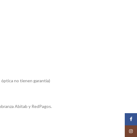
 óptica no tienen garantía)
obranza Abitab y RedPagos.
Face
Insta