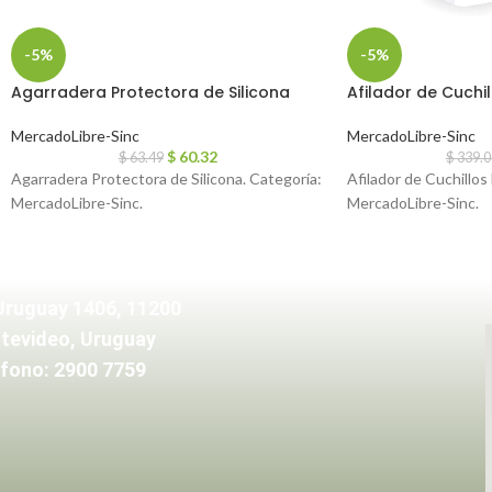
-5%
-5%
Agarradera Protectora de Silicona
Afilador de Cuchi
MercadoLibre-Sinc
MercadoLibre-Sinc
$
60.32
$
63.49
$
339.0
Agarradera Protectora de Silicona. Categoría:
Afilador de Cuchillos
MercadoLibre-Sinc.
MercadoLibre-Sinc.
Uruguay 1406, 11200
tevideo, Uruguay
fono: 2900 7759