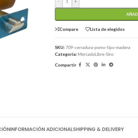
-
+
AÑAD
Compare
Lista de elegidos
SKU:
709-cerradura-pomo-tipo-madera
Categoría:
MercadoLibre-Sinc
Compartir
CIÓN
INFORMACIÓN ADICIONAL
SHIPPING & DELIVERY