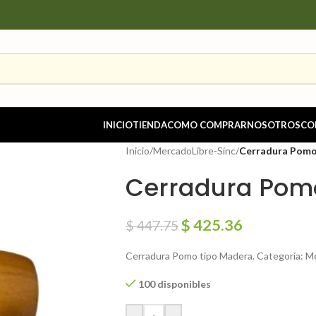
INICIO
TIENDA
COMO COMPRAR
NOSOTROS
CO
Inicio
/
MercadoLibre-Sinc
/
Cerradura Pomo
Cerradura Pom
$
425.36
$
447.75
Cerradura Pomo tipo Madera. Categoría: Me
100 disponibles