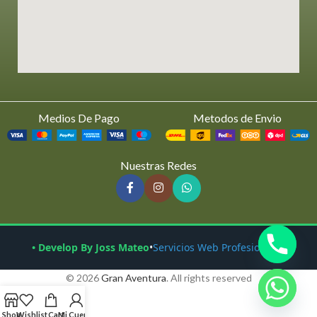
Medios De Pago
Metodos de Envio
Nuestras Redes
• Develop By Joss Mateo
•
Servicios Web Profesionales
© 2026
Gran Aventura
. All rights reserved
Shop
Wishlist
Cart
Mi Cuenta