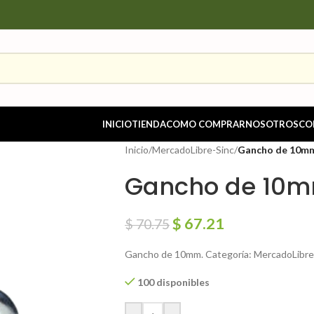
INICIO
TIENDA
COMO COMPRAR
NOSOTROS
CO
Inicio
/
MercadoLibre-Sinc
/
Gancho de 10m
Gancho de 10
$
67.21
$
70.75
Gancho de 10mm. Categoría: MercadoLibre
100 disponibles