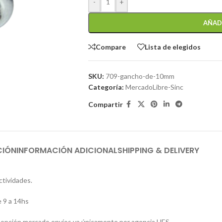
-
+
AÑAD
Compare
Lista de elegidos
SKU:
709-gancho-de-10mm
Categoría:
MercadoLibre-Sinc
Compartir
CIÓN
INFORMACIÓN ADICIONAL
SHIPPING & DELIVERY
ctividades.
 9 a 14hs
 la opción mercado envíos va únicamente por agencia UES