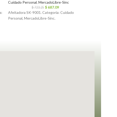
Cuidado Personal
,
MercadoLibre-Sinc
$
687.09
Cuidado Personal
$
723.25
a:
Afeitadora SK-9001. Categoría: Cuidado
$
1,9
Afeitadora de Cab
Personal, MercadoLibre-Sinc.
Lavables mod: IR
Cuidado Personal,