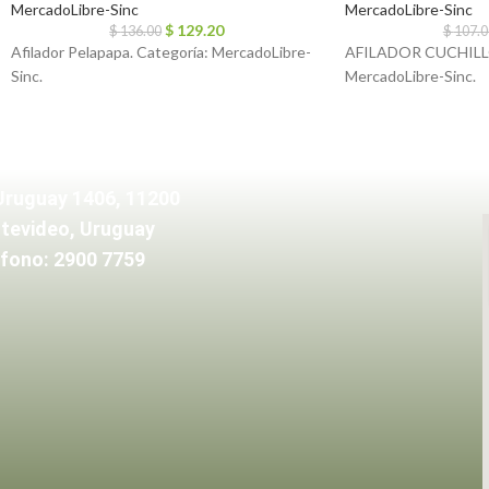
MercadoLibre-Sinc
MercadoLibre-Sinc
$
129.20
$
136.00
$
107.0
Afilador Pelapapa. Categoría: MercadoLibre-
AFILADOR CUCHILLO
Sinc.
MercadoLibre-Sinc.
Uruguay 1406, 11200
tevideo, Uruguay
fono: 2900 7759