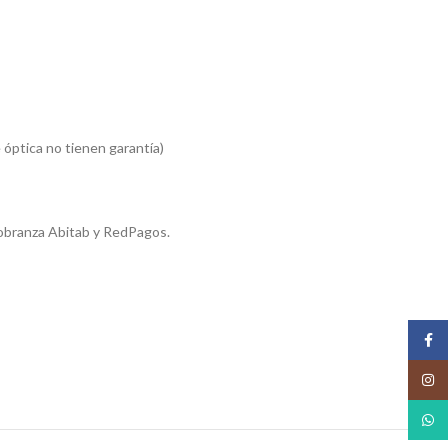
 óptica no tienen garantía)
obranza Abitab y RedPagos.
Face
Insta
What