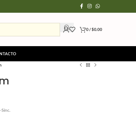
0
/
$
0.00
NTACTO
m
mm
-Sinc.