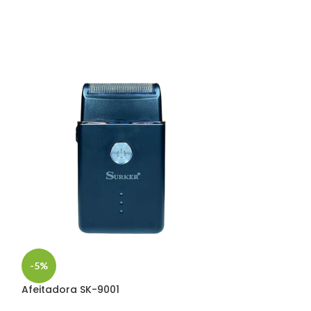
-5%
-5%
Afeitadora SK-9001
Afeitadora de 
Cabezales Lav