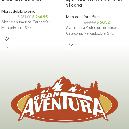
Silicona
MercadoLibre-Sinc
$
266.95
MercadoLibre-Sinc
$
281.00
$
60.32
Alcancia numerica. Categoría:
$
63.49
Agarradera Protectora de Silicona.
MercadoLibre-Sinc.
Categoría: MercadoLibre-Sinc.