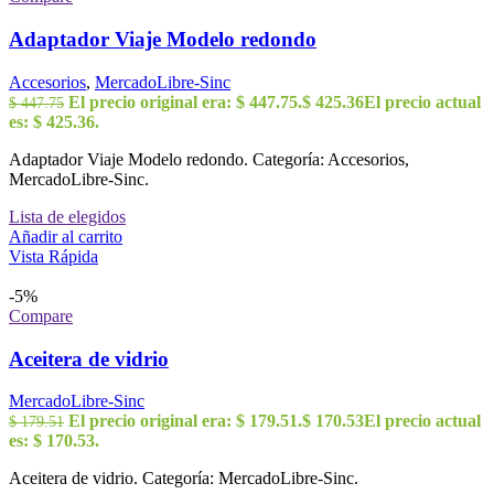
Adaptador Viaje Modelo redondo
Accesorios
,
MercadoLibre-Sinc
El precio original era: $ 447.75.
$
425.36
El precio actual
$
447.75
es: $ 425.36.
Adaptador Viaje Modelo redondo. Categoría: Accesorios,
MercadoLibre-Sinc.
Lista de elegidos
Añadir al carrito
Vista Rápida
-5%
Compare
Aceitera de vidrio
MercadoLibre-Sinc
El precio original era: $ 179.51.
$
170.53
El precio actual
$
179.51
es: $ 170.53.
Aceitera de vidrio. Categoría: MercadoLibre-Sinc.