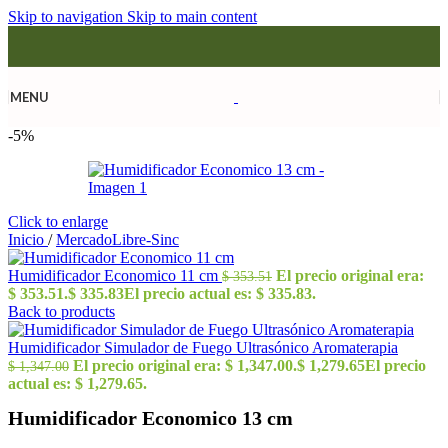
Skip to navigation
Skip to main content
MENU
-5%
Click to enlarge
Inicio
/
MercadoLibre-Sinc
Humidificador Economico 11 cm
El precio original era:
$
353.51
$ 353.51.
$
335.83
El precio actual es: $ 335.83.
Back to products
Humidificador Simulador de Fuego Ultrasónico Aromaterapia
El precio original era: $ 1,347.00.
$
1,279.65
El precio
$
1,347.00
actual es: $ 1,279.65.
Humidificador Economico 13 cm