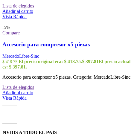
Lista de elegidos
Añadir al carrito
Vista Rápida
-5%
Compare
Accesorio para compresor x5 piezas
MercadoLibre-Sinc
El precio original era: $ 418.75.
$
397.81
El precio actual
$
418.75
es: $ 397.81.
Accesorio para compresor x5 piezas. Categoría: MercadoLibre-Sinc.
Lista de elegidos
Añadir al carrito
Vista Rápida
ENVIOS A TODO EL PAÍS