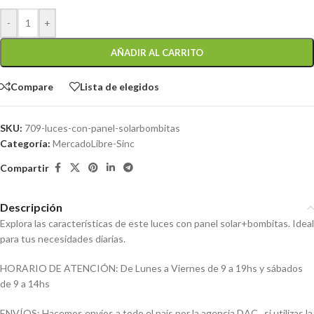
-
+
AÑADIR AL CARRITO
Compare
Lista de elegidos
SKU:
709-luces-con-panel-solarbombitas
Categoría:
MercadoLibre-Sinc
Compartir
Descripción
Explora las características de este luces con panel solar+bombitas. Ideal
para tus necesidades diarias.
HORARIO DE ATENCIÓN: De Lunes a Viernes de 9 a 19hs y sábados
de 9 a 14hs
ENVÍOS: Hacemos envíos a todo el país por la agencia DAC , si utilizas la