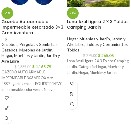
-5%
-5%
Gazebo Autoarmable
Lona Azul Ligera 2 X 3 Toldos
Impermeable Reforzado 3×3
Camping Jardin
Gran Aventura
Hogar, Muebles y Jardín
,
Jardín y
Gazebos, Pérgolas y Sombrillas
,
Aire Libre
,
Toldos y Cerramientos
,
Gazebos
,
Muebles de Jardín
,
Toldos
Hogar, Muebles y Jardín
,
Jardín y
$
265.05
$
279.00
Aire Libre
Lona Azul Ligera 2 X 3 Toldos Camping
$
4,165.75
$
4,385.00
Jardin. Categoría: Hogar, Muebles y
GAZEBO AUTOARMABLE
Jardín, Hogar, Muebles y Jardín.
IMPERMEABLE 3X3 APROX Art:
488Plegables en tela POLIÉSTER/PVC
impermeable, color verde. Nuevo
material de estructura antioxidante, en
color