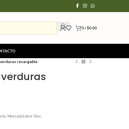
0
/
$
0.00
NTACTO
 verduras recargable
 verduras
oría: MercadoLibre-Sinc.