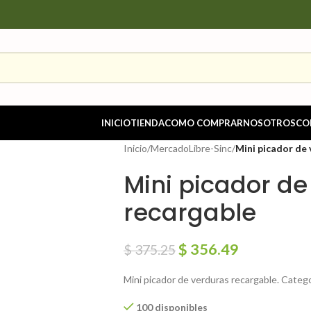
INICIO
TIENDA
COMO COMPRAR
NOSOTROS
CO
Inicio
/
MercadoLibre-Sinc
/
Mini picador de
Mini picador de
recargable
$
356.49
$
375.25
Mini picador de verduras recargable. Categ
100 disponibles