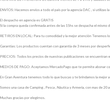
ENVÍOS: Hacemos envíos a todo el país por la agencia DAC , si utilizas
El despacho en agencia es GRATIS
Si la compra queda confirmada antes de las 15hs se despacha el mismo d
RETIROS EN LOCAL: Para tu comodidad y la mejor atención Tenemos loca
Garantías: Los productos cuentan con garantía de 3 meses por desperfect
PRECIOS: Todos los precios de nuestras publicaciones se encuentran ex
MEDIOS DE PAGO: Aceptamos MercadoPago que te permite abonar con (Vi
En Gran Aventura tenemos todo lo que buscas y te brindamos la mejor 
Somos una casa de Camping , Pesca , Náutica y Armería, con mas de 20 a
Muchas gracias por elegirnos.