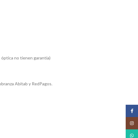
 óptica no tienen garantía)
obranza Abitab y RedPagos.
Face
Insta
What