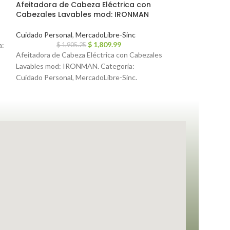
Afeitadora de Cabeza Eléctrica con
Adorno Farol l
Cabezales Lavables mod: IRONMAN
MercadoLibre-Sin
Cuidado Personal
,
MercadoLibre-Sinc
$
8
$
1,809.99
a:
Adorno Farol llama
$
1,905.25
Afeitadora de Cabeza Eléctrica con Cabezales
MercadoLibre-Sin
Lavables mod: IRONMAN. Categoría:
Cuidado Personal, MercadoLibre-Sinc.