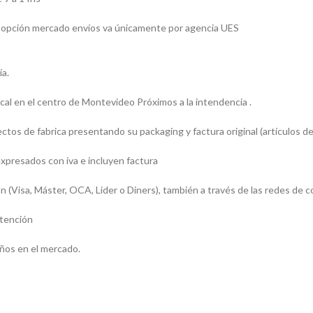
 la opción mercado envíos va únicamente por agencia UES
ía.
l en el centro de Montevideo Próximos a la intendencia .
os de fabrica presentando su packaging y factura original (artículos de
presados con iva e incluyen factura
sa, Máster, OCA, Lider o Diners), también a través de las redes de c
atención
ños en el mercado.