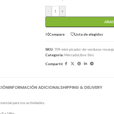
-
+
AÑAD
Compare
Lista de elegidos
SKU:
709-mini-picador-de-verduras-recarg
Categoría:
MercadoLibre-Sinc
Compartir
CIÓN
INFORMACIÓN ADICIONAL
SHIPPING & DELIVERY
esencial para tus actividades.
 9 a 14hs