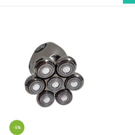
-5%
-5%