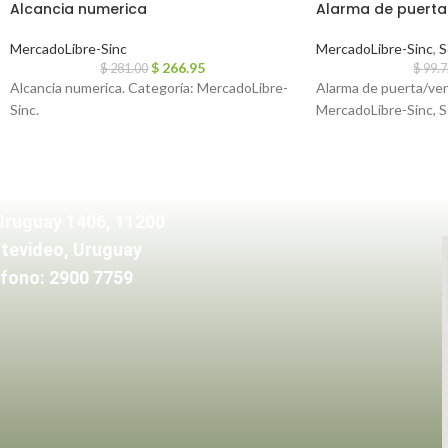
Alcancia numerica
Alarma de puert
MercadoLibre-Sinc
MercadoLibre-Sinc
,
S
$
266.95
$
281.00
$
99.
Alcancia numerica. Categoría: MercadoLibre-
Alarma de puerta/ven
Sinc.
MercadoLibre-Sinc, S
Uruguay 1406, 11200
tevideo, Uruguay
fono: 2900 7759