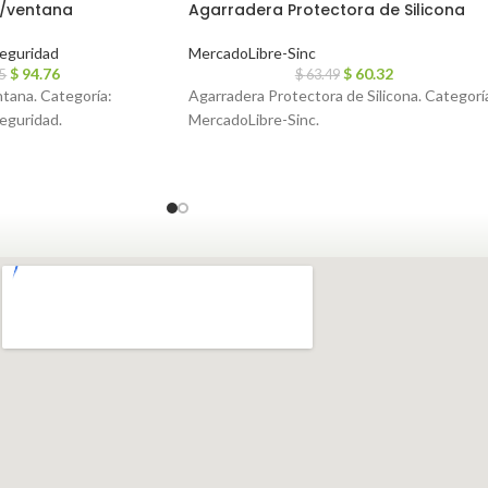
a/ventana
Agarradera Protectora de Silicona
eguridad
MercadoLibre-Sinc
$
94.76
$
60.32
75
$
63.49
tana. Categoría:
Agarradera Protectora de Silicona. Categorí
eguridad.
MercadoLibre-Sinc.