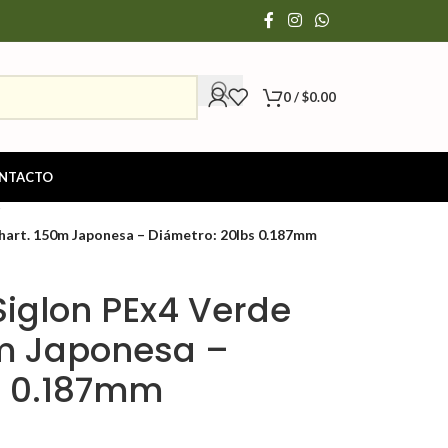
0
/
$
0.00
NTACTO
Chart. 150m Japonesa – Diámetro: 20lbs 0.187mm
Siglon PEx4 Verde
0m Japonesa –
s 0.187mm