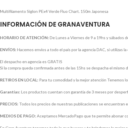
Multifilamento Siglon PEx4 Verde Fluo Chart. 150m Japonesa
INFORMACIÓN DE GRANAVENTURA
HORARIO DE ATENCIÓN:
De Lunes a Viernes de 9 a 19hs y sábados d
ENVÍOS:
Hacemos envíos a todo el país por la agencia DAC, si utilizas 
El despacho en agencia es GRATIS
Si la compra queda confirmada antes de las 15hs se despacha el mismo d
RETIROS EN LOCAL:
Para tu comodidad y la mejor atención Tenemos loc
Garantías:
Los productos cuentan con garantía de 3 meses por desperfec
PRECIOS:
Todos los precios de nuestras publicaciones se encuentran e
MEDIOS DE PAGO:
Aceptamos MercadoPago que te permite abonar con (
En Gran Aventura tenemos todo lo que buscas y te brindamos la mejor 