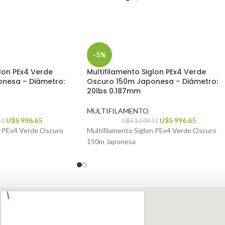
-5%
glon PEx4 Verde
Multifilamento Siglon PEx4 Verde
nesa – Diámetro:
Oscuro 150m Japonesa – Diámetro:
20lbs 0.187mm
MULTIFILAMENTO
U$S
996.65
U$S
996.65
11
U$S
1,049.11
n PEx4 Verde Oscuro
Multifilamento Siglon PEx4 Verde Oscuro
150m Japonesa