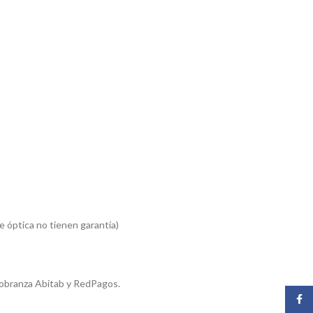
 óptica no tienen garantía)
cobranza Abitab y RedPagos.
Face