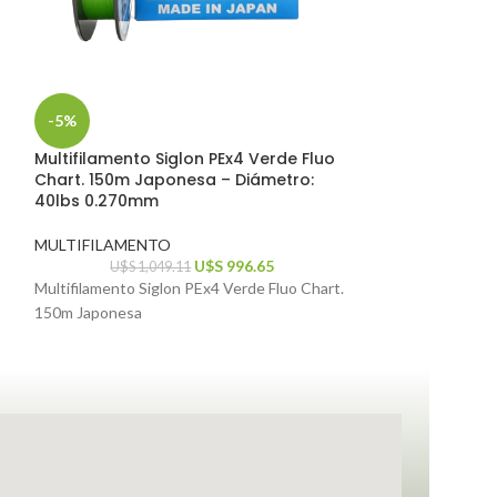
-5%
-5%
Multifilamento Siglon PEx4 Verde Fluo
Multifilamento 
Chart. 150m Japonesa – Diámetro:
0.35mm x 150m
40lbs 0.270mm
MULTIFILAMEN
MULTIFILAMENTO
U$S
1,2
U$S
996.65
Multifilamento Tr
U$S
1,049.11
Multifilamento Siglon PEx4 Verde Fluo Chart.
150m Japonesa