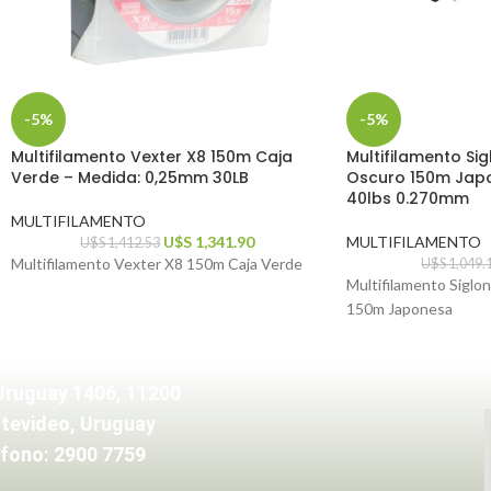
-5%
-5%
Multifilamento Vexter X8 150m Caja
Multifilamento Si
Verde – Medida: 0,25mm 30LB
Oscuro 150m Japo
40lbs 0.270mm
MULTIFILAMENTO
U$S
1,341.90
MULTIFILAMENTO
U$S
1,412.53
Multifilamento Vexter X8 150m Caja Verde
U$S
1,049.
Multifilamento Siglo
150m Japonesa
Uruguay 1406, 11200
tevideo, Uruguay
fono: 2900 7759