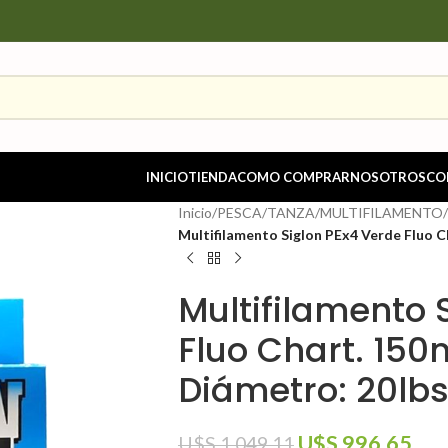
INICIO
TIENDA
COMO COMPRAR
NOSOTROS
CO
Inicio
/
PESCA
/
TANZA
/
MULTIFILAMENTO
/
Multifilamento Siglon PEx4 Verde Fluo 
Multifilamento 
Fluo Chart. 15
Diámetro: 20lb
U$S
996.65
U$S
1,049.11