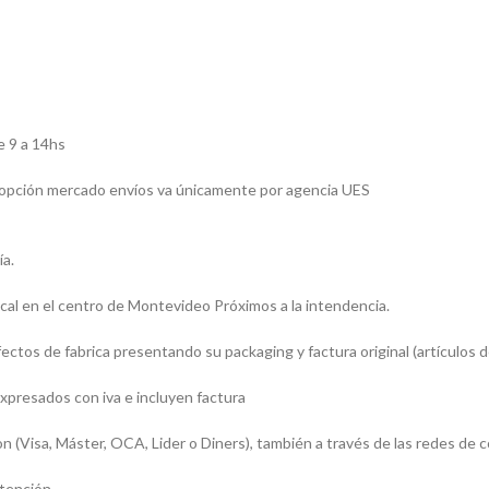
e 9 a 14hs
la opción mercado envíos va únicamente por agencia UES
ía.
al en el centro de Montevideo Próximos a la intendencia.
tos de fabrica presentando su packaging y factura original (artículos de
xpresados con iva e incluyen factura
Visa, Máster, OCA, Lider o Diners), también a través de las redes de 
atención