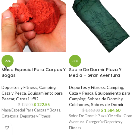
-5%
-5%
Masa Especial Para Carpas Y
Sobre De Dormir Plaza Y
Bogas
Media – Gran Aventura
Deportes y Fitness
,
Camping,
Deportes y Fitness
,
Camping,
Caza y Pesca
,
Equipamiento para
Caza y Pesca
,
Equipamiento para
Pescar
,
Otros11f82
Camping
,
Sobres de Dormir y
$
122.55
Colchones
,
Sobres de Dormir
$
129.00
$
1,584.60
Masa Especial Para Carpas Y Bogas.
$
1,668.00
Sobre De Dormir Plaza Y Media - Gran
Categoría: Deportes y Fitness.
Aventura. Categoría: Deportes y
Fitness.