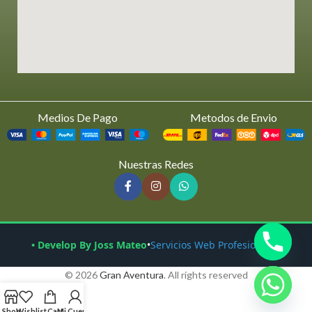
Medios De Pago
Metodos de Envio
Nuestras Redes
• Develop By Joss Mateo
•
Servicios Web Profesionales
© 2026
Gran Aventura
. All rights reserved
Shop
Wishlist
Cart
Mi Cuenta