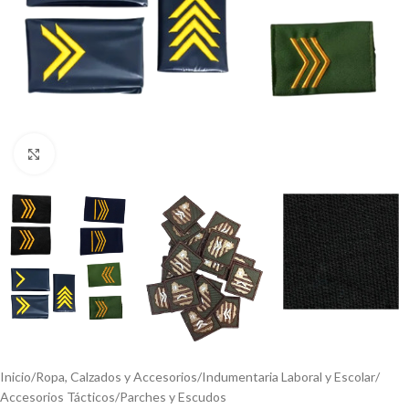
Click to enlarge
Inicio
/
Ropa, Calzados y Accesorios
/
Indumentaria Laboral y Escolar
/
Accesorios Tácticos
/
Parches y Escudos