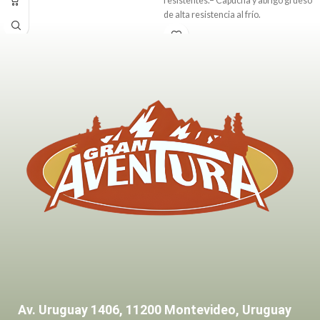
resistentes.– Capucha y abrigo grueso
de alta resistencia al frío.
Av. Uruguay 1406, 11200 Montevideo, Uruguay