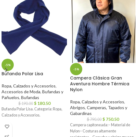
-5%
-5%
Bufanda Polar Lisa
Campera Clásica Gran
Aventura Hombre Térmica
Ropa, Calzados y Accesorios
,
Nylon
Accesorios de Moda
,
Bufandas y
Pañuelos
,
Bufandas
Ropa, Calzados y Accesorios
,
$
180.50
$
190.00
Abrigos
,
Camperas, Tapados y
Bufanda Polar Lisa. Categoría: Ropa,
Gabardinas
Calzados y Accesorios.
$
750.50
$
790.00
Campera capitoneada:– Material de
Nylon– Costuras altamente