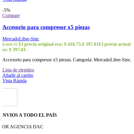
-5%
Compare
Accesorio para compresor x5 piezas
MercadoLibre-Sinc
El precio original era: $ 418.75.
$
397.81
El precio actual
$
418.75
es: $ 397.81.
Accesorio para compresor x5 piezas. Categoría: MercadoLibre-Sinc.
Lista de elegidos
Añadir al carrito
Vista Rápida
ENVIOS A TODO EL PAÍS
POR AGENCIA DAC