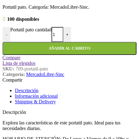
Portatil pato. Categoría: MercadoLibre-Sinc.
100 disponibles
Portatil pato cantidad
-
+
AÑADIR AL CARRITO
Compare
Lista de elegidos
SKU:
709-portatil-pato
Categoría:
MercadoLibre-Sinc
Compartir
Descripción
Información adicional
Shipping & Delivery
Descripción
Explora las características de este portatil pato. Ideal para tus
necesidades diarias.
HORARIO DE ATENCIÓN: De Lunes a Viernes de 9 a 19hs y