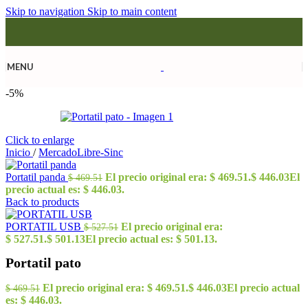
Skip to navigation
Skip to main content
MENU
-5%
Click to enlarge
Inicio
/
MercadoLibre-Sinc
Portatil panda
El precio original era: $ 469.51.
$
446.03
El
$
469.51
precio actual es: $ 446.03.
Back to products
PORTATIL USB
El precio original era:
$
527.51
$ 527.51.
$
501.13
El precio actual es: $ 501.13.
Portatil pato
El precio original era: $ 469.51.
$
446.03
El precio actual
$
469.51
es: $ 446.03.