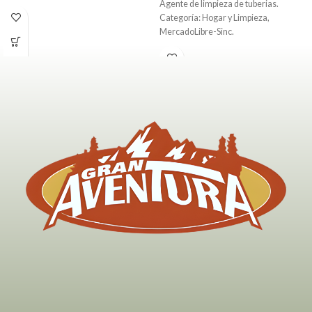
Agente de limpieza de tuberias.
Categoría: Hogar y Limpieza,
MercadoLibre-Sinc.