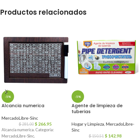
Productos relacionados
-5%
-5%
Alcancia numerica
Agente de limpieza de
tuberias
MercadoLibre-Sinc
$
266.95
Hogar y Limpieza
,
MercadoLibre-
$
281.00
Sinc
Alcancia numerica. Categoría:
$
142.98
MercadoLibre-Sinc.
$
150.51