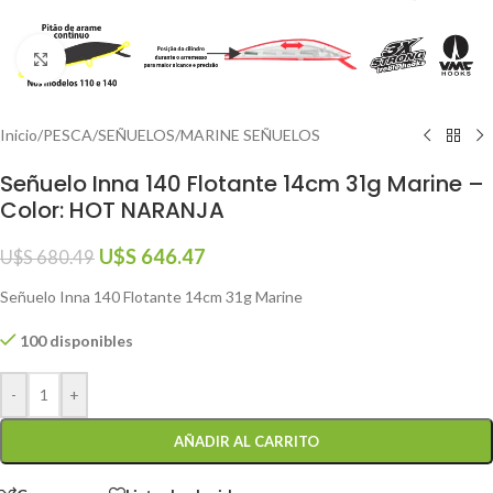
Click to enlarge
Inicio
/
PESCA
/
SEÑUELOS
/
MARINE SEÑUELOS
Señuelo Inna 140 Flotante 14cm 31g Marine –
Color: HOT NARANJA
U$S
646.47
U$S
680.49
Señuelo Inna 140 Flotante 14cm 31g Marine
100 disponibles
-
+
AÑADIR AL CARRITO