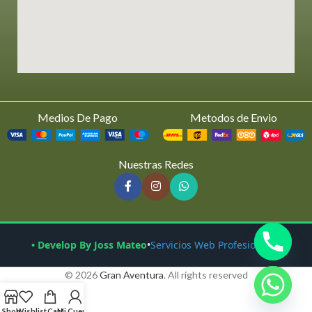
Medios De Pago
Metodos de Envio
Nuestras Redes
• Develop By Joss Mateo
•
Servicios Web Profesionales
© 2026
Gran Aventura
. All rights reserved
Shop
Wishlist
Cart
Mi Cuenta