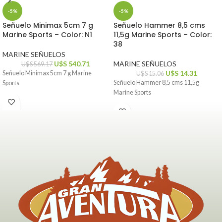
-5%
-5%
Señuelo Minimax 5cm 7 g
Señuelo Hammer 8,5 cms
Marine Sports – Color: N1
11,5g Marine Sports – Color:
38
MARINE SEÑUELOS
U$S
540.71
MARINE SEÑUELOS
U$S
569.17
U$S
14.31
Señuelo Minimax 5cm 7 g Marine
U$S
15.06
Señuelo Hammer 8,5 cms 11,5g
Sports
Marine Sports