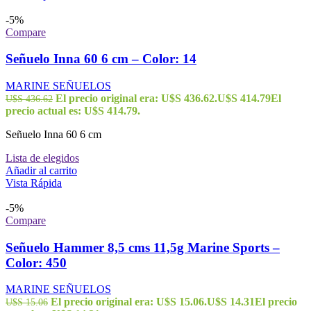
-5%
Compare
Señuelo Inna 60 6 cm – Color: 14
MARINE SEÑUELOS
El precio original era: U$S 436.62.
U$S
414.79
El
U$S
436.62
precio actual es: U$S 414.79.
Señuelo Inna 60 6 cm
Lista de elegidos
Añadir al carrito
Vista Rápida
-5%
Compare
Señuelo Hammer 8,5 cms 11,5g Marine Sports –
Color: 450
MARINE SEÑUELOS
El precio original era: U$S 15.06.
U$S
14.31
El precio
U$S
15.06