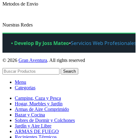
Metodos de Envio
Nuestras Redes
• Develop By Joss Mateo
•
Servicios Web Profesionales
© 2026
Gran Aventura
. All rights reserved
Search
Menu
Categorias
Camping, Caza y Pesca
Hogar, Muebles y Jardín
Armas de Aire Comprimido
Bazar y Cocina
Sobres de Dormir y Colchones
Jardín y Aire Libre
ARMAS DE FUEGO
Recipientes Térmicos