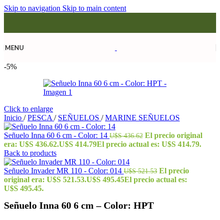
Skip to navigation
Skip to main content
MENU
-5%
Click to enlarge
Inicio
/
PESCA
/
SEÑUELOS
/
MARINE SEÑUELOS
Señuelo Inna 60 6 cm - Color: 14
El precio original
U$S
436.62
era: U$S 436.62.
U$S
414.79
El precio actual es: U$S 414.79.
Back to products
Señuelo Invader MR 110 - Color: 014
El precio
U$S
521.53
original era: U$S 521.53.
U$S
495.45
El precio actual es:
U$S 495.45.
Señuelo Inna 60 6 cm – Color: HPT