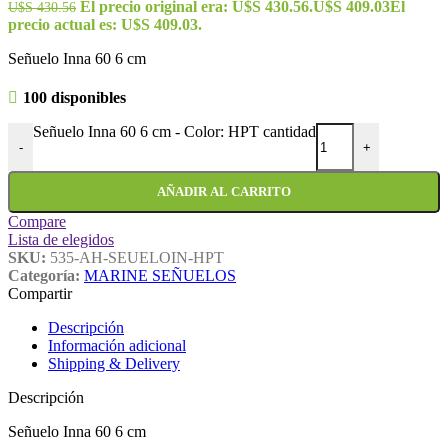
El precio original era: U$S 430.56.
U$S
409.03
El
U$S
430.56
precio actual es: U$S 409.03.
Señuelo Inna 60 6 cm
100 disponibles
Señuelo Inna 60 6 cm - Color: HPT cantidad
-
+
AÑADIR AL CARRITO
Compare
Lista de elegidos
SKU:
535-AH-SEUELOIN-HPT
Categoría:
MARINE SEÑUELOS
Compartir
Descripción
Información adicional
Shipping & Delivery
Descripción
Señuelo Inna 60 6 cm