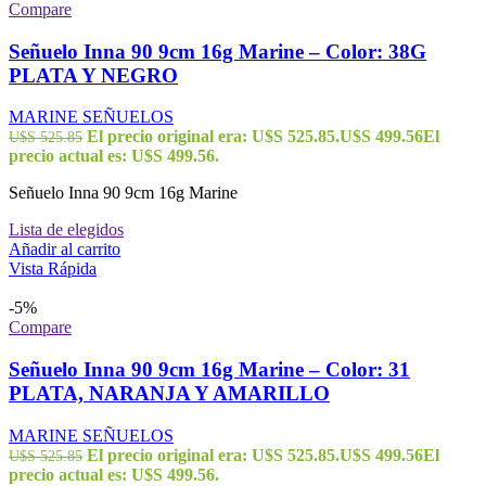
Compare
Señuelo Inna 90 9cm 16g Marine – Color: 38G
PLATA Y NEGRO
MARINE SEÑUELOS
El precio original era: U$S 525.85.
U$S
499.56
El
U$S
525.85
precio actual es: U$S 499.56.
Señuelo Inna 90 9cm 16g Marine
Lista de elegidos
Añadir al carrito
Vista Rápida
-5%
Compare
Señuelo Inna 90 9cm 16g Marine – Color: 31
PLATA, NARANJA Y AMARILLO
MARINE SEÑUELOS
El precio original era: U$S 525.85.
U$S
499.56
El
U$S
525.85
precio actual es: U$S 499.56.