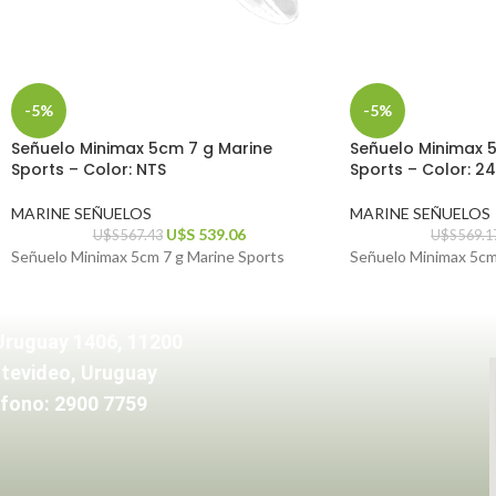
-5%
-5%
Señuelo Minimax 5cm 7 g Marine
Señuelo Minimax 
Sports – Color: NTS
Sports – Color: 2
MARINE SEÑUELOS
MARINE SEÑUELOS
U$S
539.06
U$S
567.43
U$S
569.1
Señuelo Minimax 5cm 7 g Marine Sports
Señuelo Minimax 5cm
Uruguay 1406, 11200
tevideo, Uruguay
fono: 2900 7759