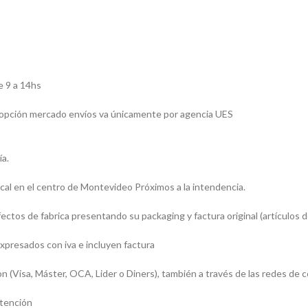
e 9 a 14hs
la opción mercado envíos va únicamente por agencia UES
ía.
al en el centro de Montevideo Próximos a la intendencia.
tos de fabrica presentando su packaging y factura original (artículos de
xpresados con iva e incluyen factura
Visa, Máster, OCA, Lider o Diners), también a través de las redes de 
atención