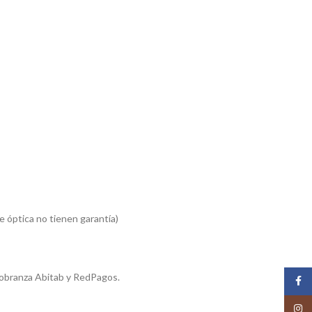
 óptica no tienen garantía)
cobranza Abitab y RedPagos.
Face
Insta