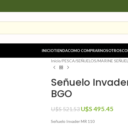
INICIO
TIENDA
COMO COMPRAR
NOSOTROS
CO
Inicio
/
PESCA
/
SEÑUELOS
/
MARINE SEÑUE
Señuelo Invader
BGO
U$S
495.45
U$S
521.53
Señuelo Invader MR 110