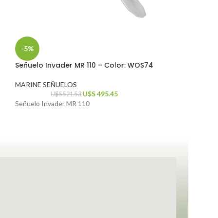
-5%
-5%
Señuelo Invader MR 110 – Color: WOS74
Señuelo Invader
MARINE SEÑUELOS
MARINE SEÑUEL
U$S
495.45
U$S
521.53
U$S
52
Señuelo Invader MR 110
Señuelo Invader 