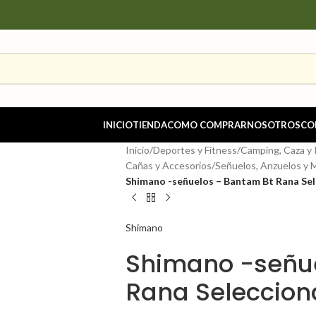
INICIO
TIENDA
COMO COMPRAR
NOSOTROS
CO
Inicio
/
Deportes y Fitness
/
Camping, Caza y
Cañas y Accesorios
/
Señuelos, Anzuelos y 
Shimano -señuelos – Bantam Bt Rana Sel
Shimano
Shimano -señu
Rana Seleccion