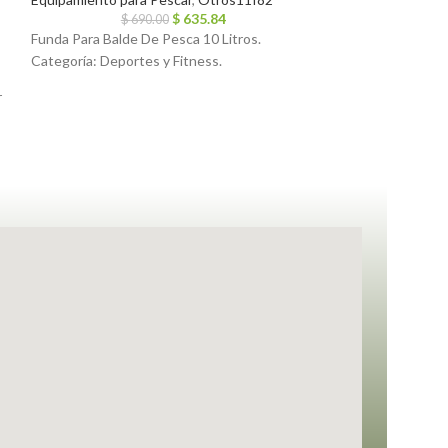
Deportes y Fitne
$
635.84
Equipamiento par
$
690.00
Funda Para Balde De Pesca 10 Litros.
$
7
Multifilamento B
Categoría: Deportes y Fitness.
19 K 41.1lbs 100m
r
Fitness.