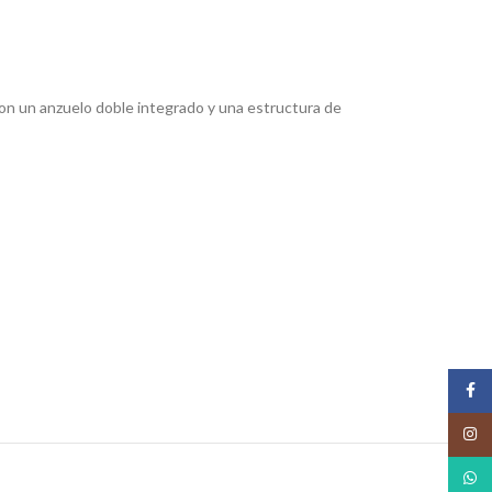
 con un anzuelo doble integrado y una estructura de
Face
Insta
What