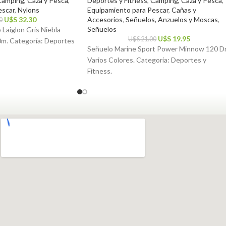
amping, Caza y Pesca
,
Deportes y Fitness
,
Camping, Caza y Pesca
,
escar
,
Nylons
Equipamiento para Pescar
,
Cañas y
U$S
32.30
Accesorios
,
Señuelos, Anzuelos y Moscas
,
0
Señuelos
Laiglon Gris Niebla
U$S
19.95
U$S
21.00
m. Categoría: Deportes
Señuelo Marine Sport Power Minnow 120 D
Varios Colores. Categoría: Deportes y
Fitness.