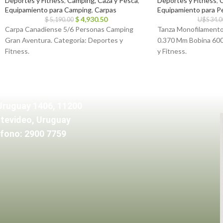
Deportes y Fitness
,
Camping, Caza y Pesca
,
Deportes y Fitness
,
C
Equipamiento para Camping
,
Carpas
Equipamiento para P
$
4,930.50
$
5,190.00
U$S
34.0
Carpa Canadiense 5/6 Personas Camping
Tanza Monofilamento 
Gran Aventura. Categoría: Deportes y
0.370 Mm Bobina 600
Fitness.
y Fitness.
Uruguay 1406, 11200
tevideo, Uruguay
fono: 2900 7759