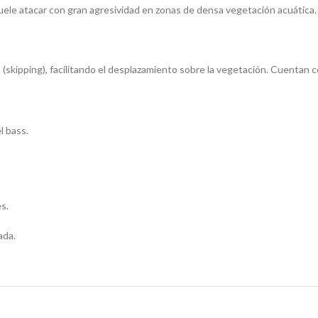
suele atacar con gran agresividad en zonas de densa vegetación acuática.
» (skipping), facilitando el desplazamiento sobre la vegetación. Cuentan
l bass.
s.
ada.