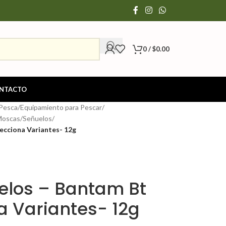
0
/
$
0.00
NTACTO
 Pesca
/
Equipamiento para Pescar
/
Moscas
/
Señuelos
/
ecciona Variantes- 12g
elos – Bantam Bt
a Variantes- 12g