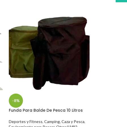
-8%
-5%
Funda Para Balde De Pesca 10 Litros
Multifilamento
Americano 19 K 
Deportes y Fitness
,
Camping, Caza y Pesca
,
Equipamiento para Pescar
,
Otros11f82