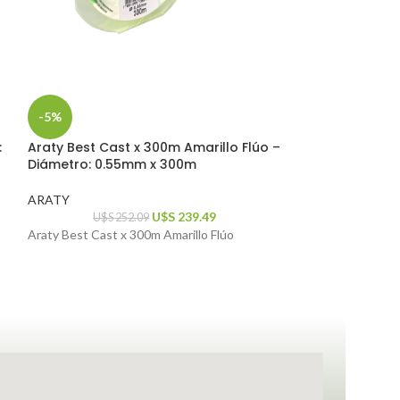
-5%
-5%
:
Araty Best Cast x 300m Amarillo Flúo –
Araty Best Cast
Diámetro: 0.55mm x 300m
Diámetro: 0.5
ARATY
ARATY
U$S
239.49
U$S
252.09
U$
Araty Best Cast x 300m Amarillo Flúo
Araty Best Cast x