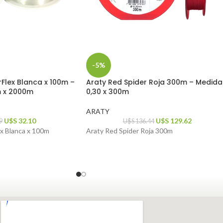
-5%
Flex Blanca x 100m –
Araty Red Spider Roja 300m – Medida
m x 2000m
0,30 x 300m
ARATY
U$S
32.10
U$S
129.62
9
U$S
136.44
x Blanca x 100m
Araty Red Spider Roja 300m