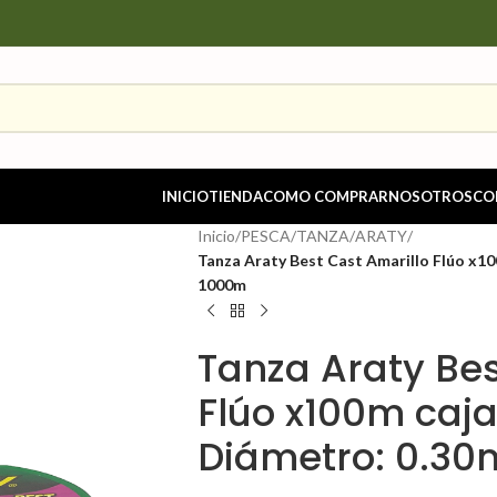
INICIO
TIENDA
COMO COMPRAR
NOSOTROS
CO
Inicio
/
PESCA
/
TANZA
/
ARATY
/
Tanza Araty Best Cast Amarillo Flúo x1
1000m
Tanza Araty Bes
Flúo x100m caja
Diámetro: 0.3