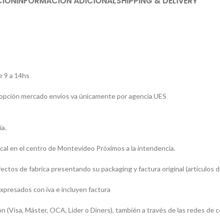
CIÓN
INFORMACIÓN ADICIONAL
SHIPPING & DELIVERY
e 9 a 14hs
la opción mercado envíos va únicamente por agencia UES
ía.
al en el centro de Montevideo Próximos a la intendencia.
tos de fabrica presentando su packaging y factura original (artículos de
xpresados con iva e incluyen factura
Visa, Máster, OCA, Lider o Diners), también a través de las redes de 