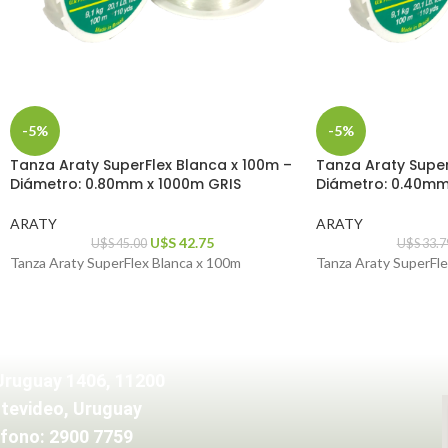
-5%
-5%
Tanza Araty SuperFlex Blanca x 100m –
Tanza Araty Super
Diámetro: 0.80mm x 1000m GRIS
Diámetro: 0.40m
ARATY
ARATY
U$S
42.75
U$S
45.00
U$S
33.7
Tanza Araty SuperFlex Blanca x 100m
Tanza Araty SuperFle
Uruguay 1406, 11200
tevideo, Uruguay
fono: 2900 7759