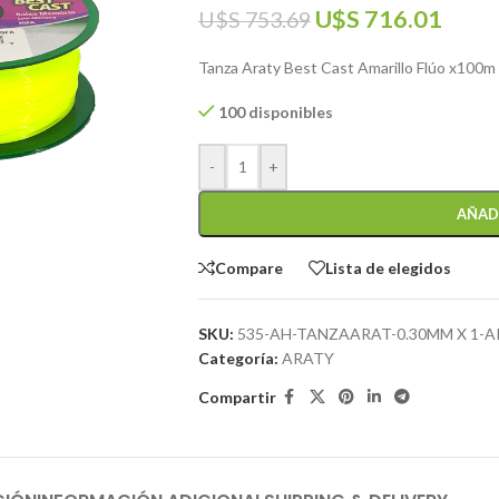
U$S
716.01
U$S
753.69
Tanza Araty Best Cast Amarillo Flúo x100m
100 disponibles
-
+
AÑAD
Compare
Lista de elegidos
SKU:
535-AH-TANZAARAT-0.30MM X 1-
Categoría:
ARATY
Compartir