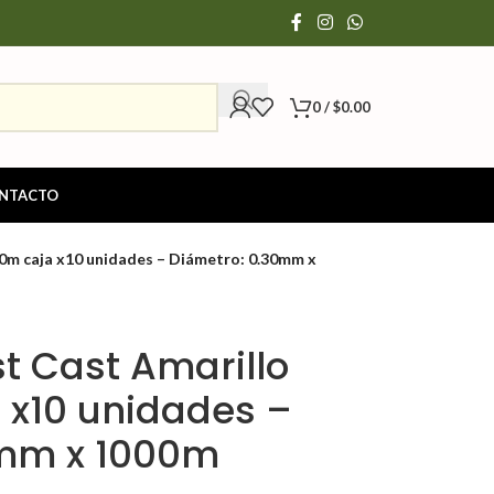
0
/
$
0.00
NTACTO
00m caja x10 unidades – Diámetro: 0.30mm x
t Cast Amarillo
 x10 unidades –
0mm x 1000m