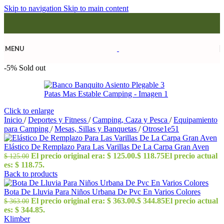
Skip to navigation
Skip to main content
MENU
-5%
Sold out
Click to enlarge
Inicio
/
Deportes y Fitness
/
Camping, Caza y Pesca
/
Equipamiento
para Camping
/
Mesas, Sillas y Banquetas
/
Otrose1e51
Elástico De Remplazo Para Las Varillas De La Carpa Gran Aven
El precio original era: $ 125.00.
$
118.75
El precio actual
$
125.00
es: $ 118.75.
Back to products
Bota De Lluvia Para Niños Urbana De Pvc En Varios Colores
El precio original era: $ 363.00.
$
344.85
El precio actual
$
363.00
es: $ 344.85.
Klimber