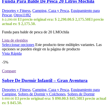
Funda Para Balde De Pesca 20 Litros Mochila
Deportes y Fitness
,
Camping, Caza y Pesca
,
Equipamiento para
Pescar
,
Otros11f82
El precio original era: $ 2,290.00.
$
2,175.50
El precio
$
2,290.00
actual es: $ 2,175.50.
Funda para balde de pesca de 20 LMOchila
Lista de elegidos
Seleccionar opciones
Este producto tiene múltiples variantes. Las
opciones se pueden elegir en la página de producto
Vista Rápida
-5%
Compare
Sobre De Dormir Infantil – Gran Aventura
Deportes y Fitness
,
Camping, Caza y Pesca
,
Equipamiento para
Camping
,
Sobres de Dormir y Colchones
,
Sobres de Dormir
El precio original era: $ 890.00.
$
845.50
El precio actual
$
890.00
es: $ 845.50.