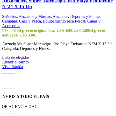
Anzuelo Ms Super Maruseigo. Río Playa Embarque
N°24 X 15 Un
Señuelos, Anzuelos y Moscas
,
Anzuelos
,
Deportes y Fitness
,
Camping, Caza y Pesca
,
Equipamiento para Pescar
,
Cañas y
Accesorios
El precio original era: U$S 4.00.
U$S
3.80
El precio
U$S
4.00
actual es: U$S 3.80.
Anzuelo Ms Super Maruseigo. Río Playa Embarque N°24 X 15 Un.
Categoría: Deportes y Fitness.
Lista de elegidos
Añadir al carrito
Vista Rápida
ENVIOS A TODO EL PAÍS
POR AGENCIA DAC