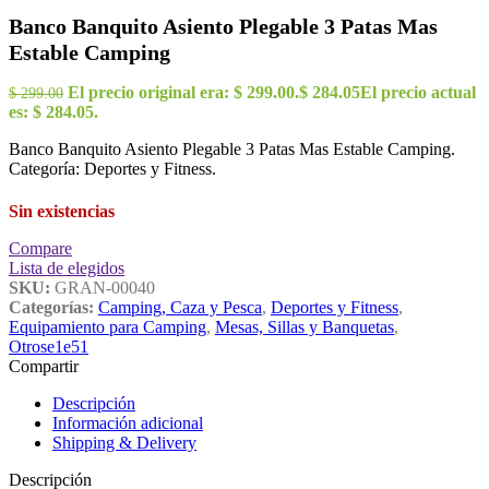
Banco Banquito Asiento Plegable 3 Patas Mas
Estable Camping
El precio original era: $ 299.00.
$
284.05
El precio actual
$
299.00
es: $ 284.05.
Banco Banquito Asiento Plegable 3 Patas Mas Estable Camping.
Categoría: Deportes y Fitness.
Sin existencias
Compare
Lista de elegidos
SKU:
GRAN-00040
Categorías:
Camping, Caza y Pesca
,
Deportes y Fitness
,
Equipamiento para Camping
,
Mesas, Sillas y Banquetas
,
Otrose1e51
Compartir
Descripción
Información adicional
Shipping & Delivery
Descripción