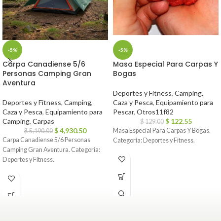
-5%
-5%
Carpa Canadiense 5/6
Masa Especial Para Carpas Y
Personas Camping Gran
Bogas
Aventura
Deportes y Fitness
,
Camping,
Deportes y Fitness
,
Camping,
Caza y Pesca
,
Equipamiento para
Caza y Pesca
,
Equipamiento para
Pescar
,
Otros11f82
Camping
,
Carpas
$
122.55
$
129.00
$
4,930.50
Masa Especial Para Carpas Y Bogas.
$
5,190.00
Carpa Canadiense 5/6 Personas
Categoría: Deportes y Fitness.
Camping Gran Aventura. Categoría:
Deportes y Fitness.