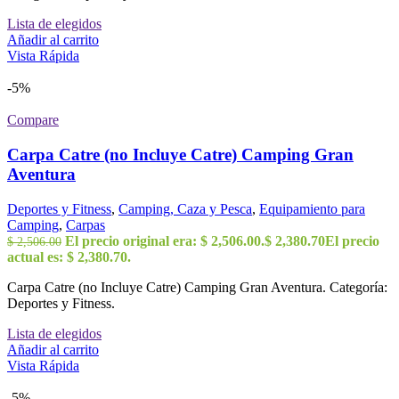
Lista de elegidos
Añadir al carrito
Vista Rápida
-5%
Compare
Carpa Catre (no Incluye Catre) Camping Gran
Aventura
Deportes y Fitness
,
Camping, Caza y Pesca
,
Equipamiento para
Camping
,
Carpas
El precio original era: $ 2,506.00.
$
2,380.70
El precio
$
2,506.00
actual es: $ 2,380.70.
Carpa Catre (no Incluye Catre) Camping Gran Aventura. Categoría:
Deportes y Fitness.
Lista de elegidos
Añadir al carrito
Vista Rápida
-5%