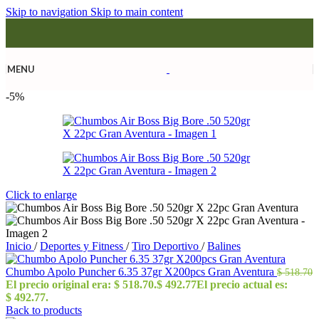
Skip to navigation
Skip to main content
MENU
-5%
Click to enlarge
Inicio
/
Deportes y Fitness
/
Tiro Deportivo
/
Balines
Chumbo Apolo Puncher 6.35 37gr X200pcs Gran Aventura
$
518.70
El precio original era: $ 518.70.
$
492.77
El precio actual es:
$ 492.77.
Back to products