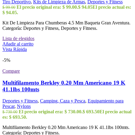
Tiro Deportivo
,
Kits de Limpieza de Armas
,
Deportes y Fitness
El precio original era: $ 99.00.
$
94.05
El precio actual es:
$
99.00
$ 94.05.
Kit De Limpieza Para Chumberas 4.5 Mm Baqueta Gran Aventura.
Categoría: Deportes y Fitness, Deportes y Fitness.
Lista de elegidos
Añadir al carrito
Vista Rápida
-5%
Compare
Multifilamento Berkley 0.20 Mm Americano 19 K
41.1lbs 100mts
Deportes y Fitness
,
Camping, Caza y Pesca
,
Equipamiento para
Pescar
,
Nylons
El precio original era: $ 730.00.
$
693.50
El precio actual
$
730.00
es: $ 693.50.
Multifilamento Berkley 0.20 Mm Americano 19 K 41.1lbs 100mts.
Categoría: Deportes y Fitness.