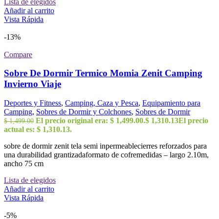
Lista de elegidos
Añadir al carrito
Vista Rápida
-13%
Compare
Sobre De Dormir Termico Momia Zenit Camping
Invierno Viaje
Deportes y Fitness
,
Camping, Caza y Pesca
,
Equipamiento para
Camping
,
Sobres de Dormir y Colchones
,
Sobres de Dormir
El precio original era: $ 1,499.00.
$
1,310.13
El precio
$
1,499.00
actual es: $ 1,310.13.
sobre de dormir zenit tela semi inpermeablecierres reforzados para
una durabilidad grantizadaformato de cofremedidas – largo 2.10m,
ancho 75 cm
Lista de elegidos
Añadir al carrito
Vista Rápida
-5%