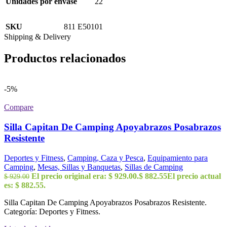
Unidades por envase
22
SKU
811 E50101
Shipping & Delivery
Productos relacionados
-5%
Compare
Silla Capitan De Camping Apoyabrazos Posabrazos
Resistente
Deportes y Fitness
,
Camping, Caza y Pesca
,
Equipamiento para
Camping
,
Mesas, Sillas y Banquetas
,
Sillas de Camping
El precio original era: $ 929.00.
$
882.55
El precio actual
$
929.00
es: $ 882.55.
Silla Capitan De Camping Apoyabrazos Posabrazos Resistente.
Categoría: Deportes y Fitness.