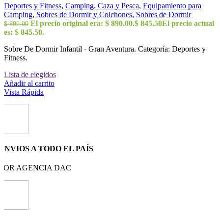
Deportes y Fitness
,
Camping, Caza y Pesca
,
Equipamiento para
Camping
,
Sobres de Dormir y Colchones
,
Sobres de Dormir
El precio original era: $ 890.00.
$
845.50
El precio actual
$
890.00
es: $ 845.50.
Sobre De Dormir Infantil - Gran Aventura. Categoría: Deportes y
Fitness.
Lista de elegidos
Añadir al carrito
Vista Rápida
ENVIOS A TODO EL PAÍS
POR AGENCIA DAC