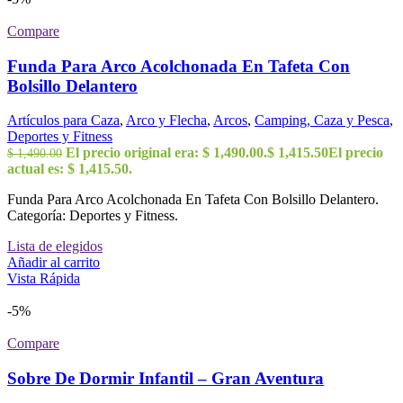
Compare
Funda Para Arco Acolchonada En Tafeta Con
Bolsillo Delantero
Artículos para Caza
,
Arco y Flecha
,
Arcos
,
Camping, Caza y Pesca
,
Deportes y Fitness
El precio original era: $ 1,490.00.
$
1,415.50
El precio
$
1,490.00
actual es: $ 1,415.50.
Funda Para Arco Acolchonada En Tafeta Con Bolsillo Delantero.
Categoría: Deportes y Fitness.
Lista de elegidos
Añadir al carrito
Vista Rápida
-5%
Compare
Sobre De Dormir Infantil – Gran Aventura