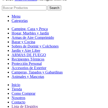
Search
Menu
Categorias
Camping, Caza y Pesca
Hogar, Muebles y Jardín
Armas de Aire Comprimido
Bazar y Cocina
Sobres de Dormir y Colchones
Jardín y Aire Libre
ARMAS DE FUEGO
Recipientes Térmicos
Protección Personal
Accesorios de Exterior
Camperas, Tapados y Gabardinas
Animales y Mascotas
Inicio
Tienda
Como Comprar
Nosotros
Contacto
Lista de Elegidos