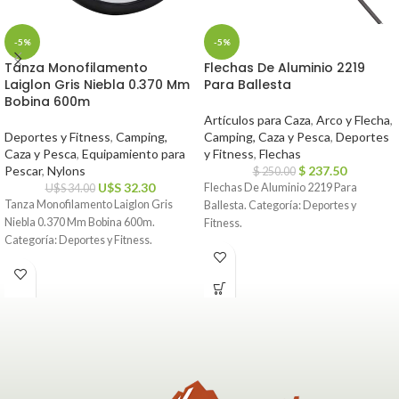
-5%
-5%
Tanza Monofilamento
Flechas De Aluminio 2219
Laiglon Gris Niebla 0.370 Mm
Para Ballesta
Bobina 600m
Artículos para Caza
,
Arco y Flecha
,
Deportes y Fitness
,
Camping,
Camping, Caza y Pesca
,
Deportes
Caza y Pesca
,
Equipamiento para
y Fitness
,
Flechas
Pescar
,
Nylons
$
237.50
$
250.00
U$S
32.30
Flechas De Aluminio 2219 Para
U$S
34.00
Tanza Monofilamento Laiglon Gris
Ballesta. Categoría: Deportes y
Niebla 0.370 Mm Bobina 600m.
Fitness.
Categoría: Deportes y Fitness.