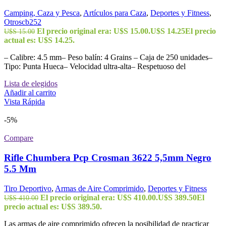
Camping, Caza y Pesca
,
Artículos para Caza
,
Deportes y Fitness
,
Otroscb252
El precio original era: U$S 15.00.
U$S
14.25
El precio
U$S
15.00
actual es: U$S 14.25.
– Calibre: 4.5 mm– Peso balín: 4 Grains – Caja de 250 unidades–
Tipo: Punta Hueca– Velocidad ultra-alta– Respetuoso del
Lista de elegidos
Añadir al carrito
Vista Rápida
-5%
Compare
Rifle Chumbera Pcp Crosman 3622 5,5mm Negro
5.5 Mm
Tiro Deportivo
,
Armas de Aire Comprimido
,
Deportes y Fitness
El precio original era: U$S 410.00.
U$S
389.50
El
U$S
410.00
precio actual es: U$S 389.50.
Las armas de aire comprimido ofrecen la posibilidad de practicar