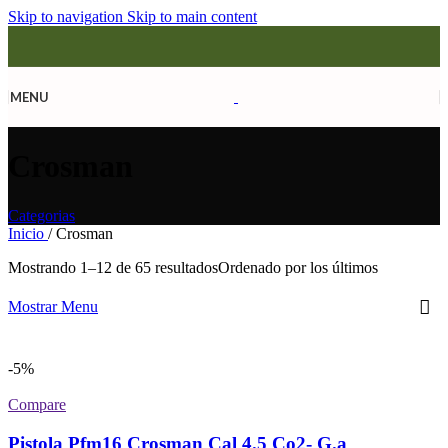
Skip to navigation
Skip to main content
MENU
Crosman
Categorias
Inicio
/
Crosman
Mostrando 1–12 de 65 resultados
Ordenado por los últimos
Mostrar Menu
-5%
Compare
Pistola Pfm16 Crosman Cal 4.5 Co2- G.a