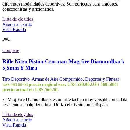
diferentes modalidades deportivas. Son perfectas para tiradores,
coleccionistas y aficionados.
Lista de elegidos
Añadir al carrito
Vista Rápida
-5%
Compare
Rifle Nitro Pistón Crosman Mag-fire Diamondback
5,5mm Y Mira
Tiro Deportivo
,
Armas de Aire Comprimido
,
Deportes y Fitness
El precio original era: U$S 590.00.
U$S
560.50
El
U$S
590.00
precio actual es: U$S 560.50.
El Mag-Fire Diamondback es un rifle táctico muy versátil con culata
resistente a cualquier clima. Utiliza el diseño multi disparo
Lista de elegidos
Añadir al carrito
Vista Rápida