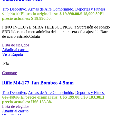
Tiro Deportivo
,
Armas de Aire Comprimido
,
Deportes y Fitness
El precio original era: $ 19,990.00.
$
18,990.50
El
$
19,990.00
precio actual es: $ 18,990.50.
¡¡¡NO INCLUYE MIRA TELESCOPICA!!! Supresión de sonido
SBD líder en el mercadoMira delantera trasera / fija ajustableBarril
de acero estriadoCulata
Lista de elegidos
Añadir al carrito
Vista Rápida
-8%
Compare
Rifle M4-177 Tan Bombeo 4.5mm
Tiro Deportivo
,
Armas de Aire Comprimido
,
Deportes y Fitness
El precio original era: U$S 199.00.
U$S
183.38
El
U$S
199.00
precio actual es: U$S 183.38.
Lista de elegidos
Añadir al carrito