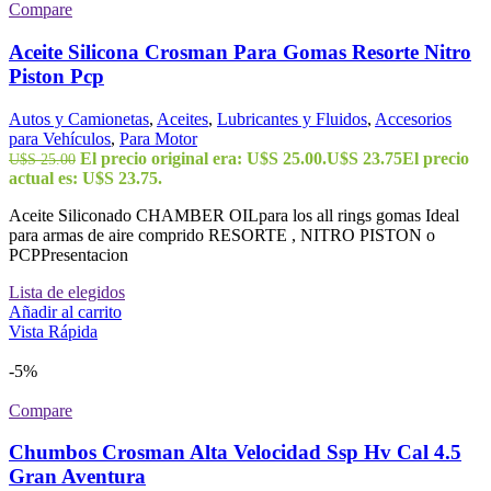
Compare
Aceite Silicona Crosman Para Gomas Resorte Nitro
Piston Pcp
Autos y Camionetas
,
Aceites
,
Lubricantes y Fluidos
,
Accesorios
para Vehículos
,
Para Motor
El precio original era: U$S 25.00.
U$S
23.75
El precio
U$S
25.00
actual es: U$S 23.75.
Aceite Siliconado CHAMBER OILpara los all rings gomas Ideal
para armas de aire comprido RESORTE , NITRO PISTON o
PCPPresentacion
Lista de elegidos
Añadir al carrito
Vista Rápida
-5%
Compare
Chumbos Crosman Alta Velocidad Ssp Hv Cal 4.5
Gran Aventura