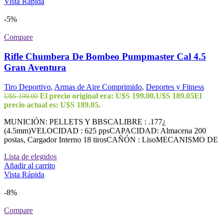
Vista Rápida
-5%
Compare
Rifle Chumbera De Bombeo Pumpmaster Cal 4.5
Gran Aventura
Tiro Deportivo
,
Armas de Aire Comprimido
,
Deportes y Fitness
El precio original era: U$S 199.00.
U$S
189.05
El
U$S
199.00
precio actual es: U$S 189.05.
MUNICIÓN: PELLETS Y BBSCALIBRE : .177¿
(4.5mm)VELOCIDAD : 625 ppsCAPACIDAD: Almacena 200
postas, Cargador Interno 18 tirosCAÑÓN : LisoMECANISMO DE
Lista de elegidos
Añadir al carrito
Vista Rápida
-8%
Compare