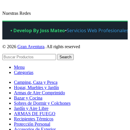
Nuestras Redes
• Develop By Joss Mateo
•
Servicios Web Profesionales
© 2026
Gran Aventura
. All rights reserved
Search
Menu
Categorias
Camping, Caza y Pesca
Hogar, Muebles y Jardín
Armas de Aire Comprimido
Bazar y Cocina
Sobres de Dormir y Colchones
Jardín y Aire Libre
ARMAS DE FUEGO
Recipientes Térmicos
Protección Personal
Accesorios de Exterior