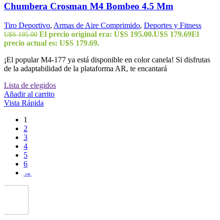
Chumbera Crosman M4 Bombeo 4.5 Mm
Tiro Deportivo
,
Armas de Aire Comprimido
,
Deportes y Fitness
El precio original era: U$S 195.00.
U$S
179.69
El
U$S
195.00
precio actual es: U$S 179.69.
¡El popular M4-177 ya está disponible en color canela! Si disfrutas
de la adaptabilidad de la plataforma AR, te encantará
Lista de elegidos
Añadir al carrito
Vista Rápida
1
2
3
4
5
6
→