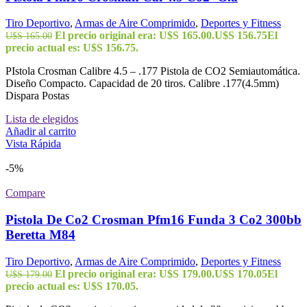
Tiro Deportivo
,
Armas de Aire Comprimido
,
Deportes y Fitness
El precio original era: U$S 165.00.
U$S
156.75
El
U$S
165.00
precio actual es: U$S 156.75.
PIstola Crosman Calibre 4.5 – .177 Pistola de CO2 Semiautomática.
Diseño Compacto. Capacidad de 20 tiros. Calibre .177(4.5mm)
Dispara Postas
Lista de elegidos
Añadir al carrito
Vista Rápida
-5%
Compare
Pistola De Co2 Crosman Pfm16 Funda 3 Co2 300bb
Beretta M84
Tiro Deportivo
,
Armas de Aire Comprimido
,
Deportes y Fitness
El precio original era: U$S 179.00.
U$S
170.05
El
U$S
179.00
precio actual es: U$S 170.05.