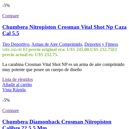
-5%
Compare
Chumbera Nitropiston Crosman Vital Shot Np Caza
Cal 5.5
Tiro Deportivo
,
Armas de Aire Comprimido
,
Deportes y Fitness
El precio original era: U$S 245.00.
U$S
232.75
El
U$S
245.00
precio actual es: U$S 232.75.
La carabina Crosman Vital Shot NP es un arma de aire comprimido
muy potente que posee un cuerpo de diseño
Lista de elegidos
Añadir al carrito
Vista Rápida
-5%
Compare
Chumbera Diamonback Crosman Nitropiston
Calibre 22 5.5 Mm