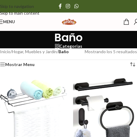
Skip to navigation
Skip to main content
MENU
Baño
Categorias
Inicio
/
Hogar, Muebles y Jardín
/
Baño
Mostrando los 5 resultados
Mostrar Menu