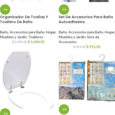
-5%
-5%
Organizador De Toallas Y
Set De Accesorios Para Baño
Toallero De Baño
Autoadhesivo
Baño
,
Accesorios para Baño
,
Hogar,
Baño
,
Accesorios para Baño
,
Hogar,
Muebles y Jardín
,
Toalleros
Muebles y Jardín
,
Sets de
$
1,044.05
Accesorios
$
1,099.00
$
911.05
$
959.00
-5%
-5%