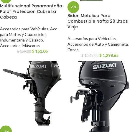
Multifuncional Pasamontaña
-5%
Polar Protección Cubre La
Bidon Metalico Para
Cabeza
Combustible Nafta 20 Litros
Viaje
Accesorios para Vehículos
,
Acc.
para Motos y Cuatriciclos
,
Accesorios para Vehículos
,
Indumentaria y Calzado
,
Accesorios de Auto y Camioneta
,
Accesorios
,
Máscaras
Otros
$
151.05
$
159.00
$
1,298.65
$
1,367.00
-5%