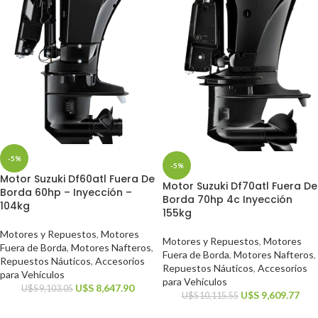
-5%
-5%
Motor Suzuki Df60atl Fuera De
Motor Suzuki Df70atl Fuera De
Borda 60hp – Inyección –
Borda 70hp 4c Inyección
104kg
155kg
Motores y Repuestos
,
Motores
Motores y Repuestos
,
Motores
Fuera de Borda
,
Motores Nafteros
,
Fuera de Borda
,
Motores Nafteros
,
Repuestos Náuticos
,
Accesorios
Repuestos Náuticos
,
Accesorios
para Vehículos
para Vehículos
U$S
8,647.90
U$S
9,103.05
U$S
9,609.77
U$S
10,115.55