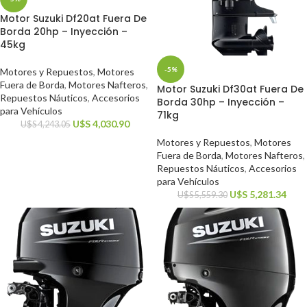
Motor Suzuki Df20at Fuera De
Borda 20hp – Inyección –
45kg
-5%
Motores y Repuestos
,
Motores
Fuera de Borda
,
Motores Nafteros
,
Motor Suzuki Df30at Fuera De
Repuestos Náuticos
,
Accesorios
Borda 30hp – Inyección –
para Vehículos
71kg
U$S
4,030.90
U$S
4,243.05
Motores y Repuestos
,
Motores
Fuera de Borda
,
Motores Nafteros
,
Repuestos Náuticos
,
Accesorios
para Vehículos
U$S
5,281.34
U$S
5,559.30