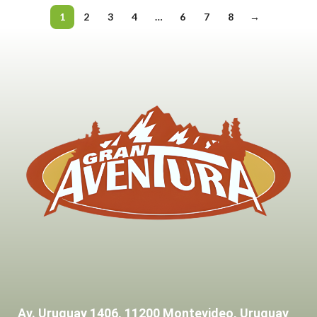
1
2
3
4
…
6
7
8
→
Av. Uruguay 1406, 11200 Montevideo, Uruguay