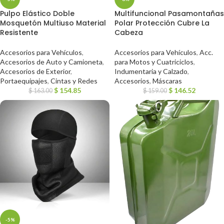
Pulpo Elástico Doble
Multifuncional Pasamontañas
Mosquetón Multiuso Material
Polar Protección Cubre La
Resistente
Cabeza
Accesorios para Vehículos
,
Accesorios para Vehículos
,
Acc.
Accesorios de Auto y Camioneta
,
para Motos y Cuatriciclos
,
Accesorios de Exterior
,
Indumentaria y Calzado
,
Portaequipajes
,
Cintas y Redes
Accesorios
,
Máscaras
$
154.85
$
146.52
$
163.00
$
159.00
-5%