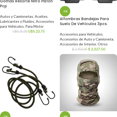
Gomas Resorte Nitro Piston
Pcp
-5%
Autos y Camionetas
,
Aceites
,
Alfombras Bandejas Para
Lubricantes y Fluidos
,
Accesorios
Suelo De Vehículos 3pcs.
para Vehículos
,
Para Motor
U$S
23.75
U$S
25.00
Accesorios para Vehículos
,
Accesorios de Auto y Camioneta
,
Accesorios de Interior
,
Otros
$
2,327.50
$
2,450.00
-5%
-8%