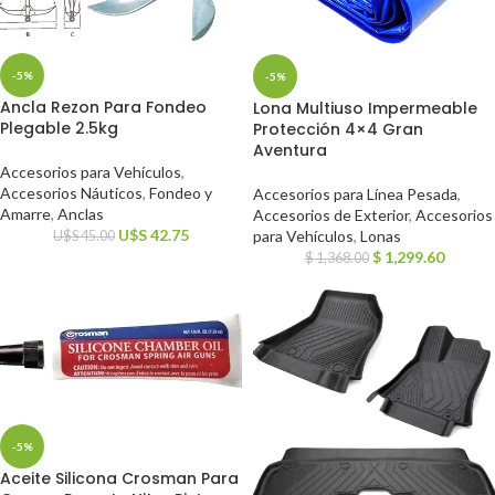
-5%
-5%
Ancla Rezon Para Fondeo
Lona Multiuso Impermeable
Plegable 2.5kg
Protección 4×4 Gran
Aventura
Accesorios para Vehículos
,
Accesorios Náuticos
,
Fondeo y
Accesorios para Línea Pesada
,
Amarre
,
Anclas
Accesorios de Exterior
,
Accesorios
U$S
42.75
para Vehículos
,
Lonas
U$S
45.00
$
1,299.60
$
1,368.00
-5%
Aceite Silicona Crosman Para