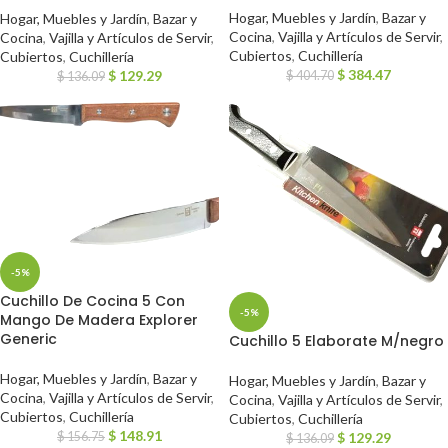
Hogar, Muebles y Jardín
,
Bazar y
Hogar, Muebles y Jardín
,
Bazar y
Cocina
,
Vajilla y Artículos de Servir
,
Cocina
,
Vajilla y Artículos de Servir
,
Cubiertos
,
Cuchillería
Cubiertos
,
Cuchillería
$
384.47
$
129.29
$
404.70
$
136.09
-5%
Cuchillo De Cocina 5 Con
-5%
Mango De Madera Explorer
Generic
Cuchillo 5 Elaborate M/negro
Hogar, Muebles y Jardín
,
Bazar y
Hogar, Muebles y Jardín
,
Bazar y
Cocina
,
Vajilla y Artículos de Servir
,
Cocina
,
Vajilla y Artículos de Servir
,
Cubiertos
,
Cuchillería
Cubiertos
,
Cuchillería
$
148.91
$
156.75
$
129.29
$
136.09