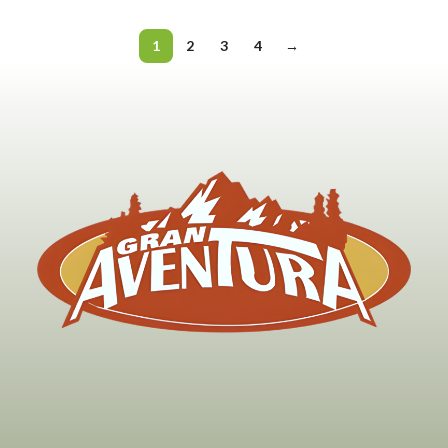
1
2
3
4
→