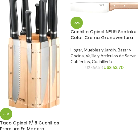
-5%
Cuchillo Opinel N°119 Santoku
Color Crema Granaventura
Hogar, Muebles y Jardín
,
Bazar y
Cocina
,
Vajilla y Artículos de Servir
,
Cubiertos
,
Cuchillería
U$S
53.70
U$S
56.53
-5%
Taco Opinel P/ 8 Cuchillos
Premium En Madera