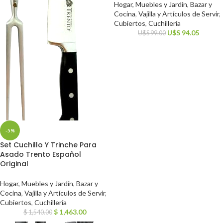
Hogar, Muebles y Jardín
,
Bazar y
Cocina
,
Vajilla y Artículos de Servir
,
Cubiertos
,
Cuchillería
U$S
94.05
U$S
99.00
-5%
Set Cuchillo Y Trinche Para
Asado Trento Español
Original
Hogar, Muebles y Jardín
,
Bazar y
Cocina
,
Vajilla y Artículos de Servir
,
Cubiertos
,
Cuchillería
$
1,463.00
$
1,540.00