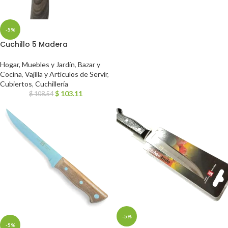
-5%
Cuchillo 5 Madera
Hogar, Muebles y Jardín
,
Bazar y
Cocina
,
Vajilla y Artículos de Servir
,
Cubiertos
,
Cuchillería
$
103.11
$
108.54
-5%
-5%