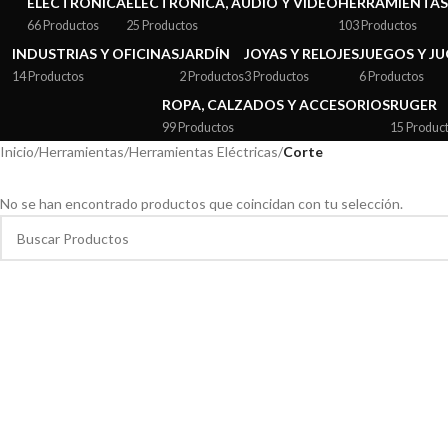
ELECTRÓNICA
ELECTRÓNICA, AUDIO Y VIDEO
HERRAMIENTAS
66 Productos
25 Productos
103 Productos
INDUSTRIAS Y OFICINAS
JARDÍN
JOYAS Y RELOJES
JUEGOS Y J
14 Productos
2 Productos
3 Productos
6 Productos
ROPA, CALZADOS Y ACCESORIOS
RUGER
99 Productos
15 Produc
Inicio
/
Herramientas
/
Herramientas Eléctricas
/
Corte
No se han encontrado productos que coincidan con tu selección.