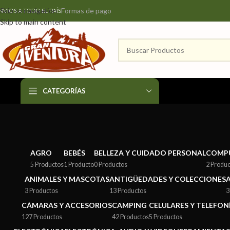
Formas de pago
Skip to navigation
NVIOS A TODO EL PAÍS
Skip to main content
CATEGORÍAS
AGRO
BEBÉS
BELLEZA Y CUIDADO PERSONAL
COMP
5 Productos
1 Producto
0 Productos
2 Produ
ANIMALES Y MASCOTAS
ANTIGÜEDADES Y COLECCIONES
3 Productos
13 Productos
3
CÁMARAS Y ACCESORIOS
CAMPING
CELULARES Y TELEFON
127 Productos
42 Productos
5 Productos