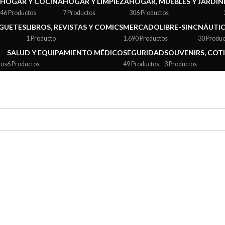
HOGAR Y COCINA
HOGAR Y LIMPIEZA
HOGAR, MUEBLES Y JARDÍN
46 Productos
7 Productos
306 Productos
UGUETES
LIBROS, REVISTAS Y COMICS
MERCADOLIBRE-SINC
NÁUTI
1 Producto
1.690 Productos
30 Produc
SALUD Y EQUIPAMIENTO MÉDICO
SEGURIDAD
SOUVENIRS, COTI
tos
6 Productos
49 Productos
3 Productos