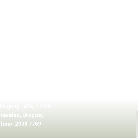
Uruguay 1406, 11200
tevideo, Uruguay
fono: 2900 7759