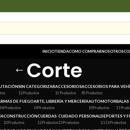
INICIO
TIENDA
COMO COMPRAR
NOSOTROS
CO
Corte
UTACIÓN
SIN CATEGORIZAR
ACCESORIOS
ACCESORIOS PARA VEH
ctos
12 Productos
15 Productos
85 Productos
ARMAS DE FUEGO
ARTE, LIBRERÍA Y MERCERÍA
AUTOMOTOR
BALAS
04 Productos
14 Productos
18 Productos
11 Produ
ÍA
CONSTRUCCIÓN
CUERDAS
CUIDADO PERSONAL
DEPORTES Y F
23 Productos
12 Productos
13 Productos
2.513 Productos