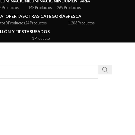
ILUMINACIÓN
ILUMINACIÓN
INDUMENTARIA
2 Productos
148 Productos
269 Productos
CA
OFERTAS
OTRAS CATEGORÍAS
PESCA
tos
0 Productos
24 Productos
1.203 Productos
LLÓN Y FIESTAS
USADOS
1 Producto