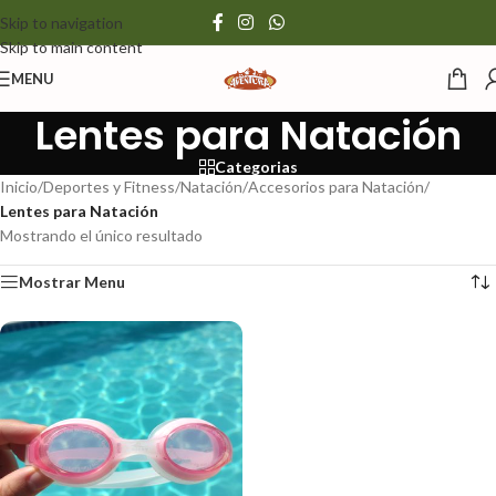
Skip to navigation
Skip to main content
MENU
Lentes para Natación
Categorias
Inicio
/
Deportes y Fitness
/
Natación
/
Accesorios para Natación
/
Lentes para Natación
Mostrando el único resultado
Mostrar Menu