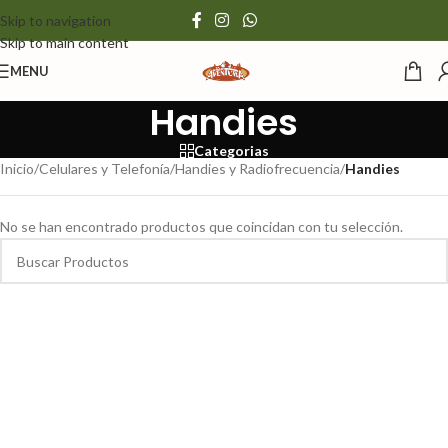
Skip to navigation
Skip to main content
MENU
Handies
Categorias
Inicio
/
Celulares y Telefonía
/
Handies y Radiofrecuencia
/
Handies
No se han encontrado productos que coincidan con tu selección.