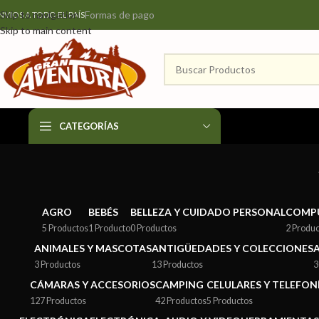
Formas de pago
Skip to navigation
NVIOS A TODO EL PAÍS
Skip to main content
CATEGORÍAS
AGRO
BEBÉS
BELLEZA Y CUIDADO PERSONAL
COMP
5 Productos
1 Producto
0 Productos
2 Produ
ANIMALES Y MASCOTAS
ANTIGÜEDADES Y COLECCIONES
3 Productos
13 Productos
3
CÁMARAS Y ACCESORIOS
CAMPING
CELULARES Y TELEFON
127 Productos
42 Productos
5 Productos