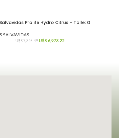
alvavidas Prolife Hydro Citrus – Talle: G
S SALVAVIDAS
U$S
6,978.22
U$S
7,345.49