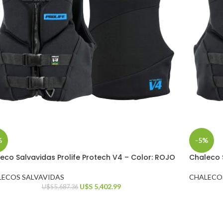
%
-5%
eco Salvavidas Prolife Protech V4 – Color: ROJO
Chaleco S
LECOS SALVAVIDAS
CHALECO
U$S
5,402.99
U$S
5,687.36