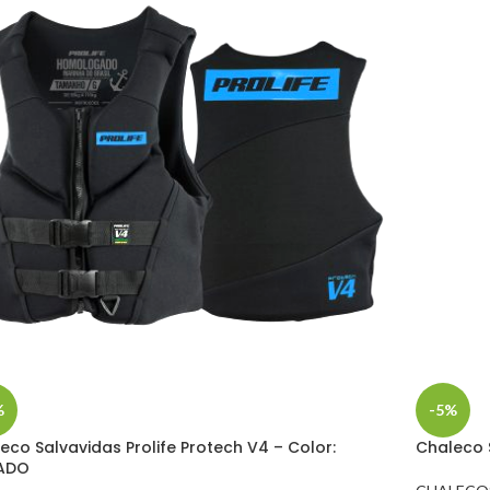
%
-5%
eco Salvavidas Prolife Protech V4 – Color:
Chaleco S
ADO