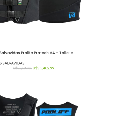
alvavidas Prolife Protech V4 – Talle: M
S SALVAVIDAS
U$S
5,402.99
U$S
5,687.36