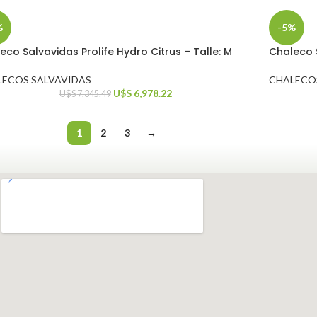
%
-5%
eco Salvavidas Prolife Hydro Citrus – Talle: M
Chaleco S
LECOS SALVAVIDAS
CHALECO
U$S
6,978.22
U$S
7,345.49
1
2
3
→