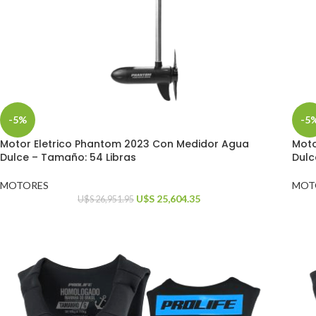
-5%
-5
Motor Eletrico Phantom 2023 Con Medidor Agua
Moto
Dulce – Tamaño: 54 Libras
Dulc
MOTORES
MOT
U$S
25,604.35
U$S
26,951.95