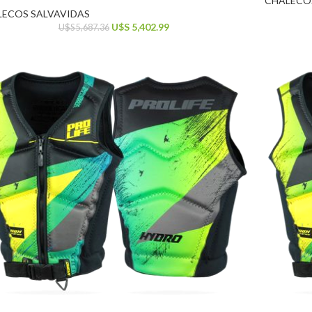
CHALECO
LECOS SALVAVIDAS
U$S
5,402.99
U$S
5,687.36