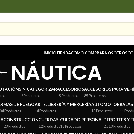
INICIO
TIENDA
COMO COMPRAR
NOSOTROS
CO
NÁUTICA
UTACIÓN
SIN CATEGORIZAR
ACCESORIOS
ACCESORIOS PARA VEH
ctos
12 Productos
15 Productos
85 Productos
ARMAS DE FUEGO
ARTE, LIBRERÍA Y MERCERÍA
AUTOMOTOR
BALAS
04 Productos
14 Productos
18 Productos
11 Produ
ÍA
CONSTRUCCIÓN
CUERDAS
CUIDADO PERSONAL
DEPORTES Y F
23 Productos
12 Productos
13 Productos
2.513 Productos