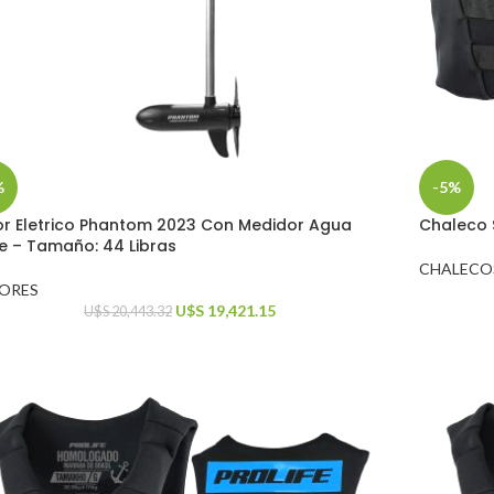
%
-5%
r Eletrico Phantom 2023 Con Medidor Agua
Chaleco S
e – Tamaño: 44 Libras
CHALECO
ORES
U$S
19,421.15
U$S
20,443.32