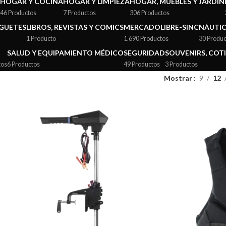
HOGAR Y COCINA
HOGAR Y LIMPIEZA
HOGAR, MUEBLES Y JARDÍN
46 Productos
7 Productos
306 Productos
UGUETES
LIBROS, REVISTAS Y COMICS
MERCADOLIBRE-SINC
NÁUTI
1 Producto
1.690 Productos
30 Produc
SALUD Y EQUIPAMIENTO MÉDICO
SEGURIDAD
SOUVENIRS, COTI
tos
6 Productos
49 Productos
3 Productos
Mostrar
9
12