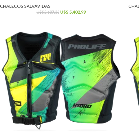
CHALECOS SALVAVIDAS
CHA
U$S
5,402.99
U$S
5,687.36