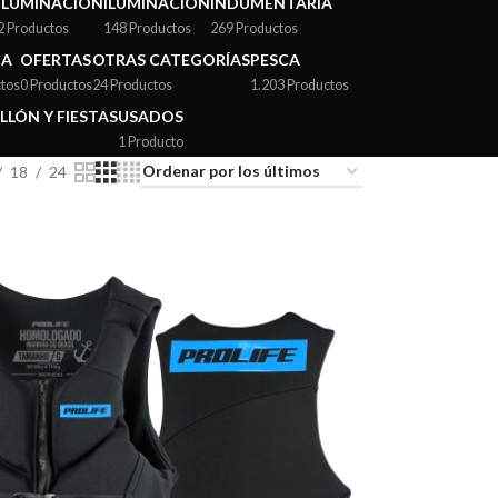
ILUMINACIÓN
ILUMINACIÓN
INDUMENTARIA
2 Productos
148 Productos
269 Productos
CA
OFERTAS
OTRAS CATEGORÍAS
PESCA
tos
0 Productos
24 Productos
1.203 Productos
LLÓN Y FIESTAS
USADOS
1 Producto
18
24