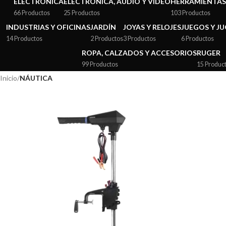
ELECTRÓNICA
ELECTRÓNICA, AUDIO Y VIDEO
HERRAMIENTAS
66 Productos
25 Productos
103 Productos
INDUSTRIAS Y OFICINAS
JARDÍN
JOYAS Y RELOJES
JUEGOS Y J
14 Productos
2 Productos
3 Productos
6 Productos
ROPA, CALZADOS Y ACCESORIOS
RUGER
99 Productos
15 Produc
Inicio
/
NÁUTICA