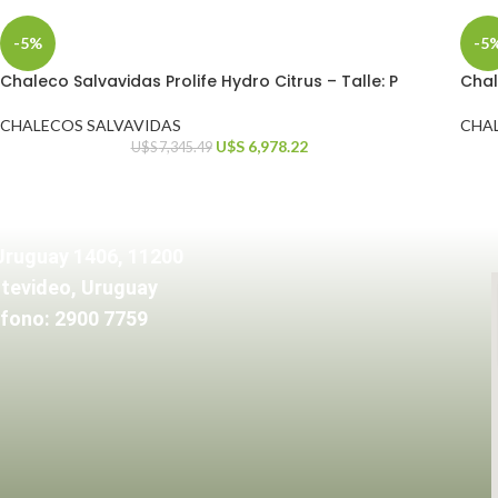
-5%
-5
Chaleco Salvavidas Prolife Hydro Citrus – Talle: P
Chal
CHALECOS SALVAVIDAS
CHA
U$S
6,978.22
U$S
7,345.49
Uruguay 1406, 11200
tevideo, Uruguay
fono: 2900 7759