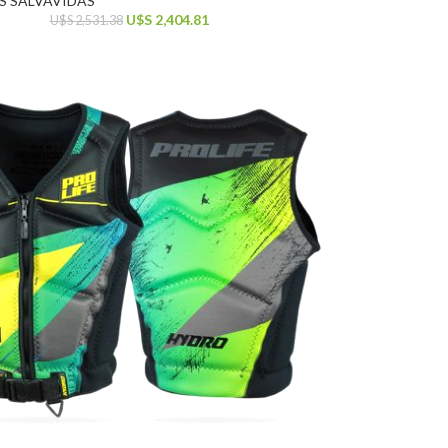
S SALVAVIDAS
U$S
2,404.81
U$S
2,531.38