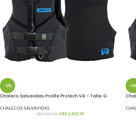
-5%
-5
Chaleco Salvavidas Prolife Protech V4 – Talle: G
Chal
CHALECOS SALVAVIDAS
CHA
U$S
5,402.99
U$S
5,687.36