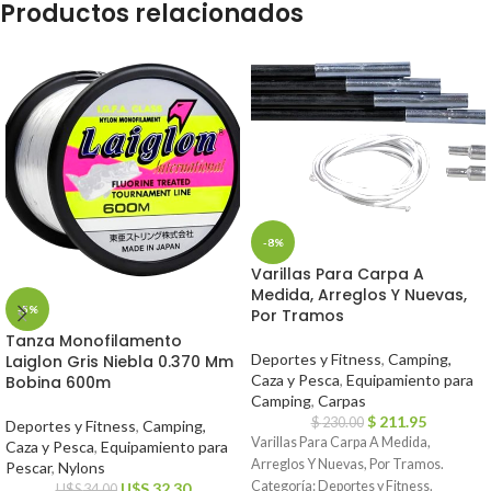
Productos relacionados
-8%
Varillas Para Carpa A
Medida, Arreglos Y Nuevas,
-5%
Por Tramos
Tanza Monofilamento
Deportes y Fitness
,
Camping,
Laiglon Gris Niebla 0.370 Mm
Caza y Pesca
,
Equipamiento para
Bobina 600m
Camping
,
Carpas
$
211.95
$
230.00
Deportes y Fitness
,
Camping,
Varillas Para Carpa A Medida,
Caza y Pesca
,
Equipamiento para
Arreglos Y Nuevas, Por Tramos.
Pescar
,
Nylons
Categoría: Deportes y Fitness.
U$S
32.30
U$S
34.00