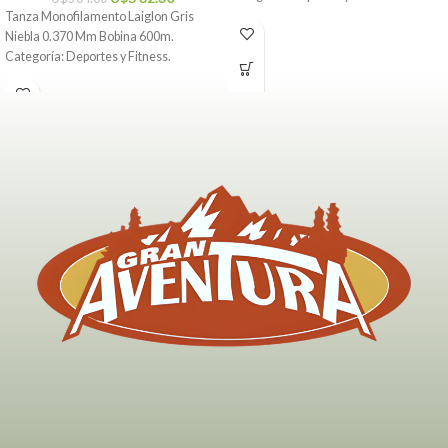
Tanza Monofilamento Laiglon Gris
Niebla 0.370 Mm Bobina 600m.
Categoría: Deportes y Fitness.