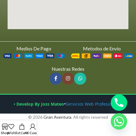
Medios De Pago
Metodos de Envio
Nuestras Redes
• Develop By Joss Mateo
•
Servicios Web Profesionales
© 2026
Gran Aventura
. All rights reserved
Shop
Wishlist
Cart
Mi Cuenta