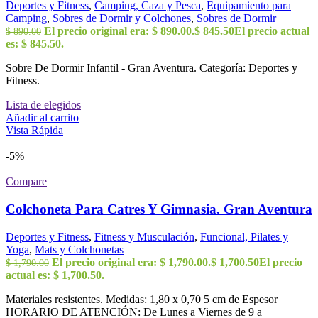
Deportes y Fitness
,
Camping, Caza y Pesca
,
Equipamiento para
Camping
,
Sobres de Dormir y Colchones
,
Sobres de Dormir
El precio original era: $ 890.00.
$
845.50
El precio actual
$
890.00
es: $ 845.50.
Sobre De Dormir Infantil - Gran Aventura. Categoría: Deportes y
Fitness.
Lista de elegidos
Añadir al carrito
Vista Rápida
-5%
Compare
Colchoneta Para Catres Y Gimnasia. Gran Aventura
Deportes y Fitness
,
Fitness y Musculación
,
Funcional, Pilates y
Yoga
,
Mats y Colchonetas
El precio original era: $ 1,790.00.
$
1,700.50
El precio
$
1,790.00
actual es: $ 1,700.50.
Materiales resistentes. Medidas: 1,80 x 0,70 5 cm de Espesor
HORARIO DE ATENCIÓN: De Lunes a Viernes de 9 a