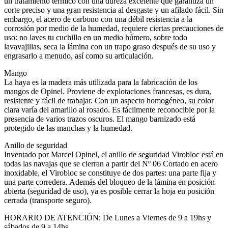
un tratamiento térmico con una dureza excelente que garantiza un
corte preciso y una gran resistencia al desgaste y un afilado fácil. Sin
embargo, el acero de carbono con una débil resistencia a la
corrosión por medio de la humedad, requiere ciertas precauciones de
uso: no laves tu cuchillo en un medio húmero, sobre todo
lavavajillas, seca la lámina con un trapo graso después de su uso y
engrasarlo a menudo, así como su articulación.
Mango
La haya es la madera más utilizada para la fabricación de los
mangos de Opinel. Proviene de explotaciones francesas, es dura,
resistente y fácil de trabajar. Con un aspecto homogéneo, su color
clara varía del amarillo al rosado. Es fácilmente reconocible por la
presencia de varios trazos oscuros. El mango barnizado está
protegido de las manchas y la humedad.
Anillo de seguridad
Inventado por Marcel Opinel, el anillo de seguridad Virobloc está en
todas las navajas que se cierran a partir del Nº 06 Cortado en acero
inoxidable, el Virobloc se constituye de dos partes: una parte fija y
una parte corredera. Además del bloqueo de la lámina en posición
abierta (seguridad de uso), ya es posible cerrar la hoja en posición
cerrada (transporte seguro).
HORARIO DE ATENCIÓN: De Lunes a Viernes de 9 a 19hs y
sábados de 9 a 14hs