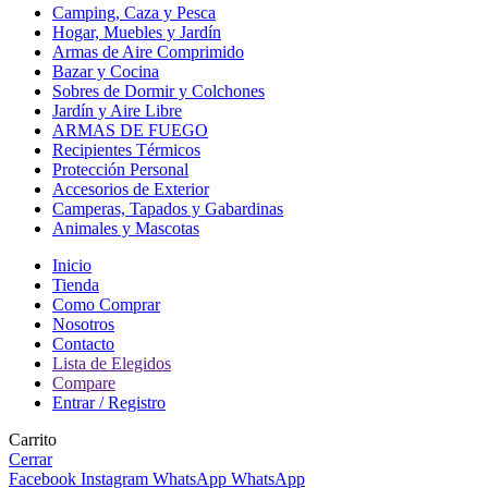
Camping, Caza y Pesca
Hogar, Muebles y Jardín
Armas de Aire Comprimido
Bazar y Cocina
Sobres de Dormir y Colchones
Jardín y Aire Libre
ARMAS DE FUEGO
Recipientes Térmicos
Protección Personal
Accesorios de Exterior
Camperas, Tapados y Gabardinas
Animales y Mascotas
Inicio
Tienda
Como Comprar
Nosotros
Contacto
Lista de Elegidos
Compare
Entrar / Registro
Carrito
Cerrar
Facebook
Instagram
WhatsApp
WhatsApp