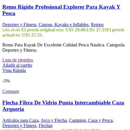
Remo Rígido Profesional Explorer Para Kayak Y
Pesca
Deportes y Fitness
,
Canoas, Kayaks e Inflables
,
Remos
El precio original era: U$S 29.00.
U$S
27.55
El precio
U$S
29.00
actual es: U$S 27.55.
Remo Para Kayak De Excelente Calidad Pesca Nautica. Categoría:
Deportes y Fitness.
Lista de elegidos
Añadir al carrito
Vista Rápida
-5%
Compare
Flecha Fibra De Vidrio Punta Intercambiable Caza
Arqueria
Artículos para Caza
,
Arco y Flecha
,
Camping, Caza y Pesca
,
Deportes y Fitness
,
Flechas