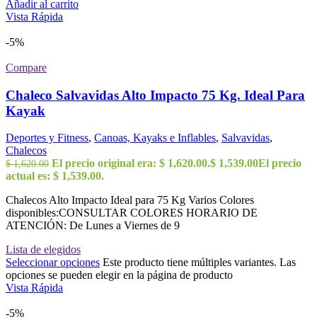
Añadir al carrito
Vista Rápida
-5%
Compare
Chaleco Salvavidas Alto Impacto 75 Kg. Ideal Para
Kayak
Deportes y Fitness
,
Canoas, Kayaks e Inflables
,
Salvavidas
,
Chalecos
El precio original era: $ 1,620.00.
$
1,539.00
El precio
$
1,620.00
actual es: $ 1,539.00.
Chalecos Alto Impacto Ideal para 75 Kg Varios Colores
disponibles:CONSULTAR COLORES HORARIO DE
ATENCIÓN: De Lunes a Viernes de 9
Lista de elegidos
Seleccionar opciones
Este producto tiene múltiples variantes. Las
opciones se pueden elegir en la página de producto
Vista Rápida
-5%