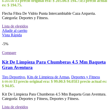
El precio original era: $ 205.00.
$
194.75
El precio actual
$
205.00
es: $ 194.75.
Flecha Fibra De Vidrio Punta Intercambiable Caza Arqueria.
Categoría: Deportes y Fitness.
Lista de elegidos
Añadir al carrito
Vista Rápida
-5%
Compare
Kit De Limpieza Para Chumberas 4.5 Mm Baqueta
Gran Aventura
Tiro Deportivo
,
Kits de Limpieza de Armas
,
Deportes y Fitness
El precio original era: $ 99.00.
$
94.05
El precio actual es:
$
99.00
$ 94.05.
Kit De Limpieza Para Chumberas 4.5 Mm Baqueta Gran Aventura.
Categoría: Deportes y Fitness, Deportes y Fitness.
Lista de elegidos