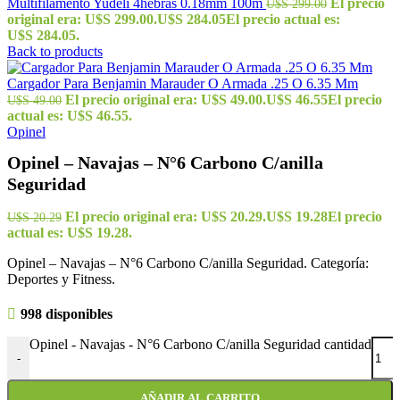
Multifilamento Yudeli 4hebras 0.18mm 100m
El precio
U$S
299.00
original era: U$S 299.00.
U$S
284.05
El precio actual es:
U$S 284.05.
Back to products
Cargador Para Benjamin Marauder O Armada .25 O 6.35 Mm
El precio original era: U$S 49.00.
U$S
46.55
El precio
U$S
49.00
actual es: U$S 46.55.
Opinel
Opinel – Navajas – N°6 Carbono C/anilla
Seguridad
El precio original era: U$S 20.29.
U$S
19.28
El precio
U$S
20.29
actual es: U$S 19.28.
Opinel – Navajas – N°6 Carbono C/anilla Seguridad. Categoría:
Deportes y Fitness.
998 disponibles
Opinel - Navajas - N°6 Carbono C/anilla Seguridad cantidad
-
AÑADIR AL CARRITO