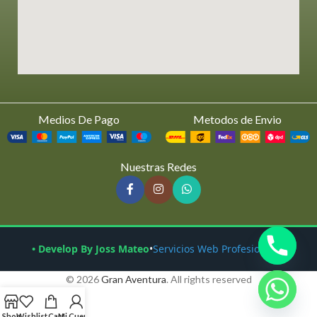
Medios De Pago
Metodos de Envio
Nuestras Redes
• Develop By Joss Mateo
•
Servicios Web Profesionales
© 2026
Gran Aventura
. All rights reserved
Shop
Wishlist
Cart
Mi Cuenta