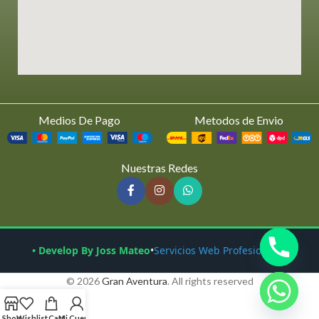
Medios De Pago
Metodos de Envio
Nuestras Redes
• Develop By Joss Mateo
•
Servicios Web Profesionales
© 2026
Gran Aventura
. All rights reserved
Shop
Wishlist
Cart
Mi Cuenta