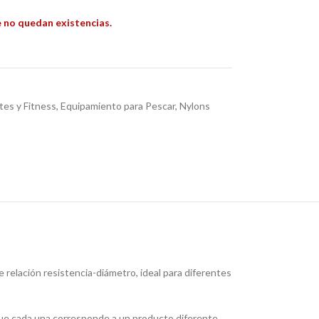
 no quedan existencias.
es y Fitness
,
Equipamiento para Pescar
,
Nylons
elación resistencia-diámetro, ideal para diferentes
que cada una corresponde a un producto diferente