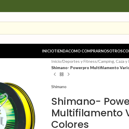
INICIO
TIENDA
COMO COMPRAR
NOSOTROS
CO
Inicio
/
Deportes y Fitness
/
Camping, Caza y
Shimano- Powerpro Multifilamento Vario
Shimano
Shimano- Powe
Multifilamento 
Colores