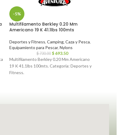
-5%
-5%
a
Multifilamento Berkley 0.20 Mm
Funda Para Bal
Americano 19 K 41.1lbs 100mts
Mochila
Deportes y Fitness
,
Camping, Caza y Pesca
,
Deportes y Fitne
Equipamiento para Pescar
,
Nylons
Equipamiento par
$
693.50
$
730.00
$
2,2
ca
Multifilamento Berkley 0.20 Mm Americano
Funda para balde
19 K 41.1lbs 100mts. Categoría: Deportes y
Fitness.