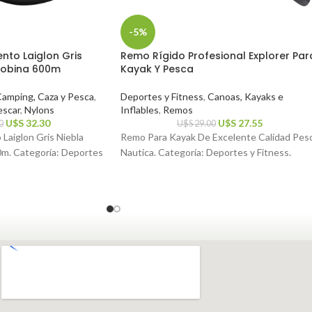
-5%
nto Laiglon Gris
Remo Rígido Profesional Explorer Par
Bobina 600m
Kayak Y Pesca
amping, Caza y Pesca
,
Deportes y Fitness
,
Canoas, Kayaks e
escar
,
Nylons
Inflables
,
Remos
U$S
32.30
U$S
27.55
0
U$S
29.00
Laiglon Gris Niebla
Remo Para Kayak De Excelente Calidad Pes
m. Categoría: Deportes
Nautica. Categoría: Deportes y Fitness.