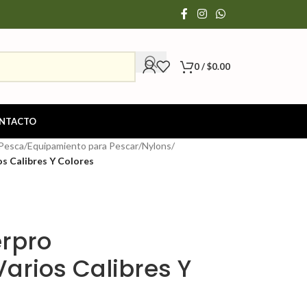
0
/
$
0.00
NTACTO
 Pesca
/
Equipamiento para Pescar
/
Nylons
/
s Calibres Y Colores
rpro
Varios Calibres Y