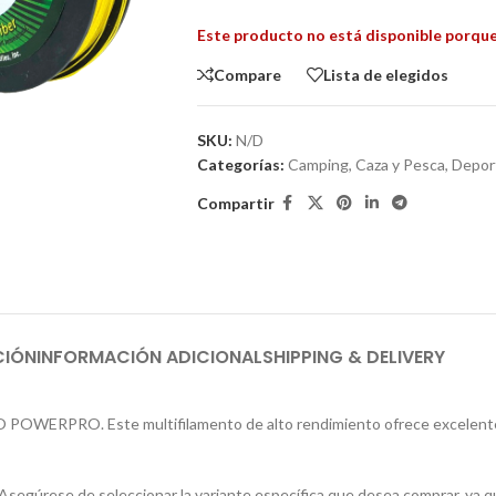
Este producto no está disponible porque
Compare
Lista de elegidos
SKU:
N/D
Categorías:
Camping, Caza y Pesca
,
Deport
Compartir
CIÓN
INFORMACIÓN ADICIONAL
SHIPPING & DELIVERY
O POWERPRO. Este multifilamento de alto rendimiento ofrece excelente r
segúrese de seleccionar la variante específica que desea comprar, ya 