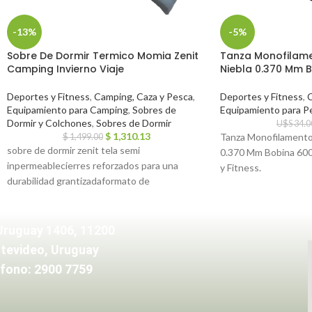
-13%
-5%
Sobre De Dormir Termico Momia Zenit
Tanza Monofilame
Camping Invierno Viaje
Niebla 0.370 Mm 
Deportes y Fitness
,
Camping, Caza y Pesca
,
Deportes y Fitness
,
C
Equipamiento para Camping
,
Sobres de
Equipamiento para P
Dormir y Colchones
,
Sobres de Dormir
U$S
34.0
$
1,310.13
Tanza Monofilamento 
$
1,499.00
sobre de dormir zenit tela semi
0.370 Mm Bobina 600
inpermeablecierres reforzados para una
y Fitness.
durabilidad grantizadaformato de
cofremedidas – largo 2.10m, ancho 75 cm
Uruguay 1406, 11200
tevideo, Uruguay
fono: 2900 7759