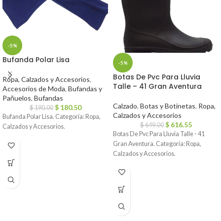
-5%
Bufanda Polar Lisa
-5%
Botas De Pvc Para Lluvia
Ropa, Calzados y Accesorios
,
Talle – 41 Gran Aventura
Accesorios de Moda
,
Bufandas y
Pañuelos
,
Bufandas
Calzado
,
Botas y Botinetas
,
Ropa,
$
180.50
$
190.00
Calzados y Accesorios
Bufanda Polar Lisa. Categoría: Ropa,
$
616.55
$
649.00
Calzados y Accesorios.
Botas De Pvc Para Lluvia Talle - 41
Gran Aventura. Categoría: Ropa,
Calzados y Accesorios.