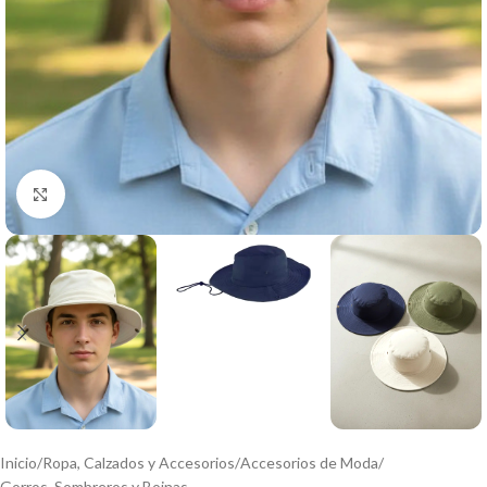
Click to enlarge
Inicio
/
Ropa, Calzados y Accesorios
/
Accesorios de Moda
/
Gorros, Sombreros y Boinas