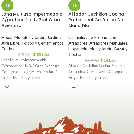
-5%
-5%
Lona Multiuso Impermeable
Afilador Cuchillos Cocina
C/protección Uv 3×4 Gran
Profesional Cerámico De
Aventura
Mano Filo
Hogar, Muebles y Jardín
,
Jardín y
Utensilios de Preparación
,
Aire Libre
,
Toldos y Cerramientos
,
Afiladores
,
Afiladores Manuales
,
Toldos
Hogar, Muebles y Jardín
,
Bazar y
$
939.55
Cocina
$
989.00
$
141.55
Lona Multiuso Impermeable
$
149.00
Afilador Cuchillos Cocina Profesional
C/protección Uv 3x4 Gran Aventura.
Cerámico De Mano Filo. Categoría:
Categoría: Hogar, Muebles y Jardín,
Hogar, Muebles y Jardín.
Hogar, Muebles y Jardín.