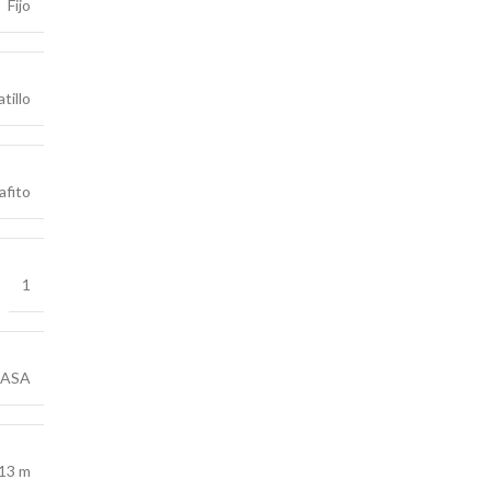
Fijo
tillo
afito
1
HASA
.13 m