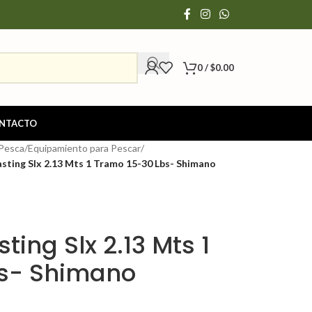
0
/
$
0.00
NTACTO
 Pesca
/
Equipamiento para Pescar
/
sting Slx 2.13 Mts 1 Tramo 15-30 Lbs- Shimano
ing Slx 2.13 Mts 1
bs- Shimano