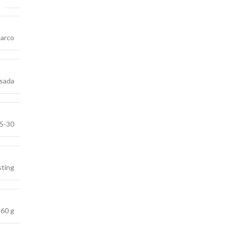
barco
sada
5-30
sting
60 g