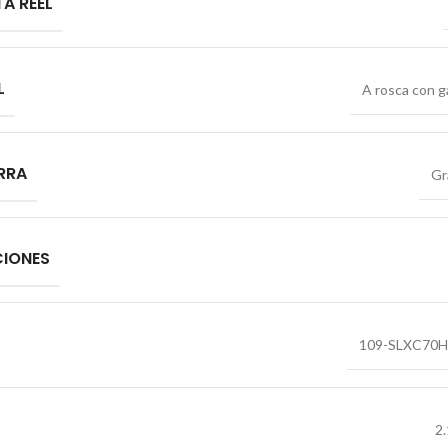
A REEL
L
A rosca con ga
ARRA
Gr
CIONES
109-SLXC70
2