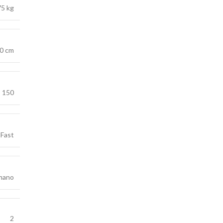
75 kg
50 cm
B 150
Fast
mano
2