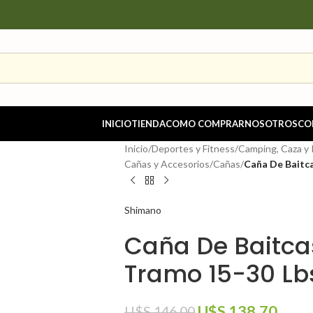
INICIO
TIENDA
COMO COMPRAR
NOSOTROS
CO
Inicio
/
Deportes y Fitness
/
Camping, Caza y
Cañas y Accesorios
/
Cañas
/
Caña De Baitca
Shimano
Caña De Baitcast
Tramo 15-30 L
U$S
138.70
U$S
146.00