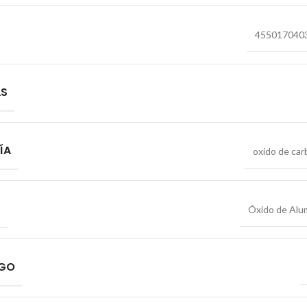
455017040
AS
ÍA
oxido de ca
S
Óxido de Alu
NGO