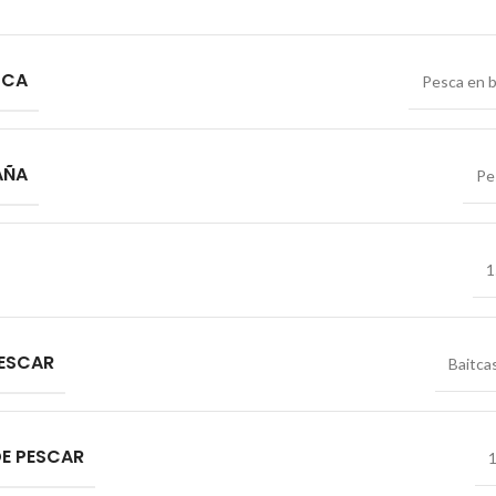
SCA
Pesca en 
AÑA
Pe
1
PESCAR
Baitca
DE PESCAR
1