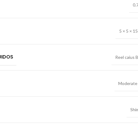
0.
5 × 5 × 1
UIDOS
Reel caius 
Moderate 
Shi