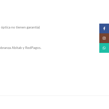
 óptica no tienen garantía)
Face
Insta
obranza Abitab y RedPagos.
What