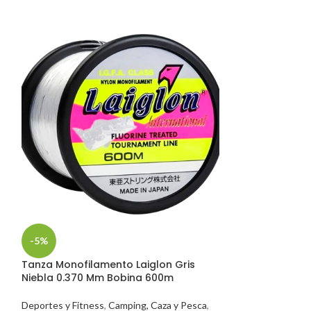
-5%
-5%
n
Tanza Monofilamento Laiglon Gris
Flecha Fibra De
Niebla 0.370 Mm Bobina 600m
Intercambiable
Deportes y Fitness
,
Camping, Caza y Pesca
,
Artículos para Ca