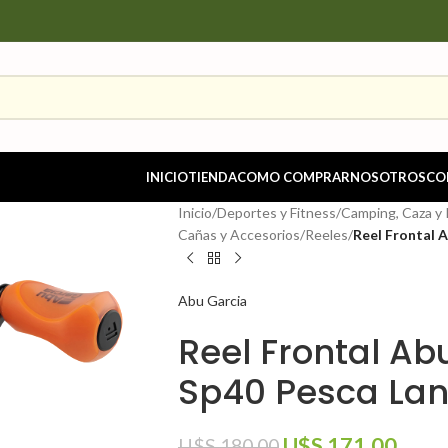
INICIO
TIENDA
COMO COMPRAR
NOSOTROS
CO
Inicio
/
Deportes y Fitness
/
Camping, Caza y
Cañas y Accesorios
/
Reeles
/
Reel Frontal 
Abu Garcia
Reel Frontal Ab
Sp40 Pesca Lan
U$S
171.00
U$S
180.00