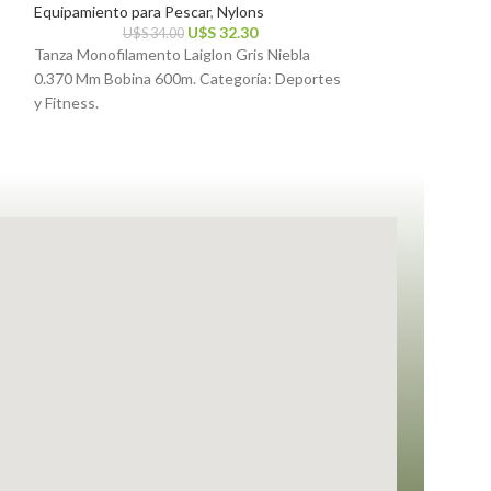
Equipamiento para Pescar
,
Nylons
Caza y Pesca
,
Dep
U$S
32.30
U$S
34.00
$
2
Tanza Monofilamento Laiglon Gris Niebla
Flecha Fibra De V
0.370 Mm Bobina 600m. Categoría: Deportes
Caza Arqueria. Ca
y Fitness.