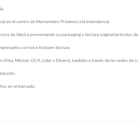
ía.
l en el centro de Montevideo Próximos a la intendencia .
os de fabrica presentando su packaging y factura original (artículos de
presados con iva e incluyen factura
sa, Máster, OCA, Lider o Diners), también a través de las redes de c
atención
ños en el mercado.