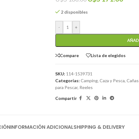
2 disponibles
-
+
AÑAD
Compare
Lista de elegidos
SKU:
114-1539731
Categorías:
Camping, Caza y Pesca
,
Cañas
para Pescar
,
Reeles
Compartir
CIÓN
INFORMACIÓN ADICIONAL
SHIPPING & DELIVERY