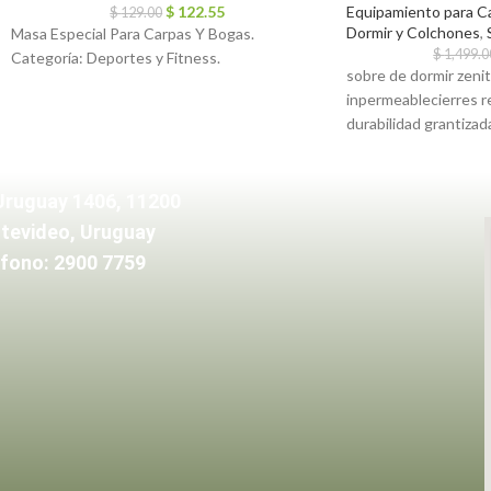
$
122.55
Equipamiento para C
$
129.00
Dormir y Colchones
,
Masa Especial Para Carpas Y Bogas.
$
1,499.0
Categoría: Deportes y Fitness.
sobre de dormir zenit
inpermeablecierres r
durabilidad grantiza
cofremedidas – largo
Uruguay 1406, 11200
tevideo, Uruguay
fono: 2900 7759