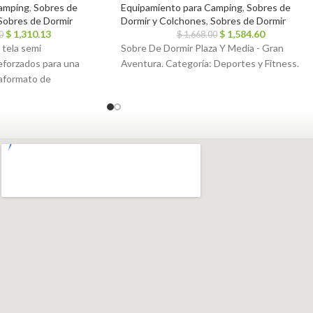
amping
,
Sobres de
Equipamiento para Camping
,
Sobres de
Sobres de Dormir
Dormir y Colchones
,
Sobres de Dormir
$
1,310.13
$
1,584.60
0
$
1,668.00
 tela semi
Sobre De Dormir Plaza Y Media - Gran
eforzados para una
Aventura. Categoría: Deportes y Fitness.
daformato de
 2.10m, ancho 75 cm